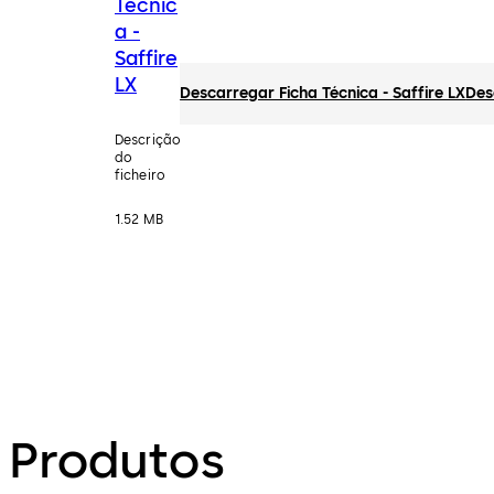
Técnic
a -
Saffire
LX
Descarregar Ficha Técnica - Saffire LX
Des
Descrição
do
ficheiro
1.52 MB
Produtos