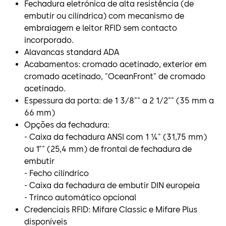
Fechadura eletrónica de alta resistência (de
embutir ou cilíndrica) com mecanismo de
embraiagem e leitor RFID sem contacto
incorporado.
Alavancas standard ADA
Acabamentos: cromado acetinado, exterior em
cromado acetinado, "OceanFront" de cromado
acetinado.
Espessura da porta: de 1 3⁄8"" a 2 1⁄2"" (35 mm a
66 mm)
Opções da fechadura:
- Caixa da fechadura ANSI com 1 ¼" (31,75 mm)
ou 1"" (25,4 mm) de frontal de fechadura de
embutir
- Fecho cilíndrico
- Caixa da fechadura de embutir DIN europeia
- Trinco automático opcional
Credenciais RFID: Mifare Classic e Mifare Plus
disponíveis