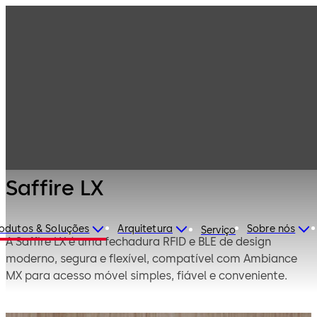
Fechaduras e
Produtos
sistemas para
hotéis
Fechaduras de
Saffire LX
hotel eletrónicas
Saffire LX
odutos & Soluções
Arquitetura
Sobre nós
Serviço
A Saffire LX é uma fechadura RFID e BLE de design
moderno, segura e flexível, compatível com Ambiance
MX para acesso móvel simples, fiável e conveniente.