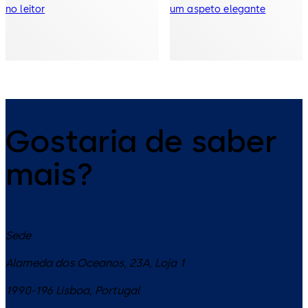
no leitor
um aspeto elegante
Gostaria de saber
mais?
Sede
Alameda dos Oceanos, 23A, Loja 1
1990-196
Lisboa
,
Portugal