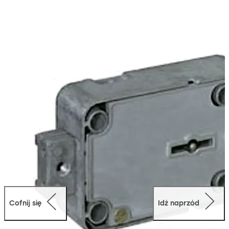
Cofnij się
Idź naprzód