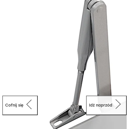
dymoszczelnych Możliwość stosowania w środowiskach
o podwyższanych własnościach antykorozyjnych:
opcja. Spełnia normę PN-EN 1154. Certyfikowana
produkcja zgodnie z ISO 9001.
Cofnij się
Idź naprzód