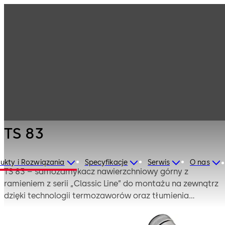
Technika
Produkty
drzwiowa
Samozamykacze
TS 83
do drzwi
TS 83
ukty i Rozwiązania
Specyfikacje
Serwis
O nas
TS 83 – samozamykacz nawierzchniowy górny z
ramieniem z serii „Classic Line” do montażu na zewnątrz
dzięki technologii termozaworów oraz tłumienia
otwierania w standardzie. Do drzwi jedno i
dwuskrzydłowych standardowych, przeciwpożarowych i