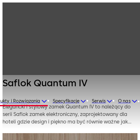
Systemy
Produkty
zamków
hotelowych
Saflok Quantum
Zamki hotelowe
IV
Saflok Quantum IV
ukty i Rozwiązania
Specyfikacje
Serwis
O nas
Elegancki i stylowy zamek Quantum IV to należący do
serii Saflok zamek elektroniczny, zaprojektowany dla
hoteli gdzie design i piękno ma być równie ważne jak
technologia i funkcjonalność. Dzięki temu, że zamek jest
dwuczęściowy - naturalnie komponuje się z drzwiami. W