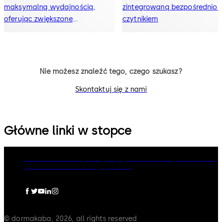
maksymalną wydajnością,
zintegrowaną bezpośrednio 
oferując zwiększone
czytnikiem
bezpieczeństwo i wygodę
użytkowania dla Twoich gości.
Nie możesz znaleźć tego, czego szukasz?
Skontaktuj się z nami
Główne linki w stopce
dormakaba Group
Polityka prywatności
Polityka Cookies
Zastrzeżenia
Informacje prawne
© dormakaba, 2026, all rights reserved