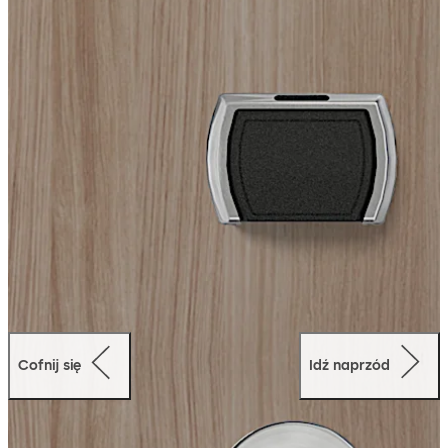
wersji online - zamek najczęściej jest stosowany w
dużych hotelach. W wersji offline również i w mniejszych
instalacjach.
Cofnij się
Idź naprzód