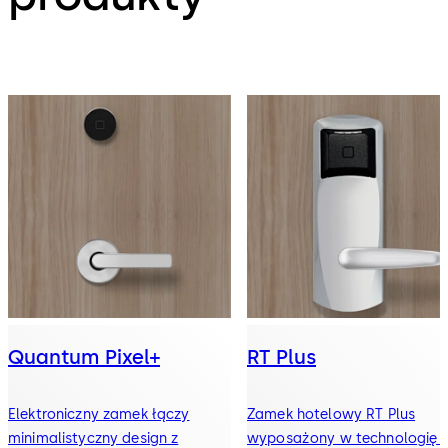
Quantum Pixel+
RT Plus
Elektroniczny zamek łączy
Zamek hotelowy RT Plus
minimalistyczny design z
wyposażony w technologię 