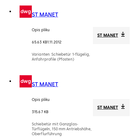
dwg
ST MANET
Opis pliku
ST MANET
65.63 KB
1.11.2012
Varianten: Schiebetür 1-flügelig,
Anfahrprofile (Pfosten)
dwg
ST MANET
Opis pliku
ST MANET
315.67 KB
Schiebetür mit Ganzglas-
Türflügeln, 150 mm Antriebshöhe,
Oberflurführung