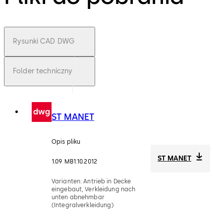
Rysunki CAD DWG
Folder techniczny
dwg
ST MANET
Opis pliku
ST MANET
1.09 MB
1.10.2012
Varianten: Antrieb in Decke
eingebaut, Verkleidung nach
unten abnehmbar
(Integralverkleidung)