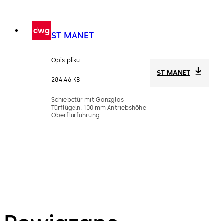
dwg
ST MANET
Opis pliku
ST MANET
284.46 KB
Schiebetür mit Ganzglas-
Türflügeln, 100 mm Antriebshöhe,
Oberflurführung