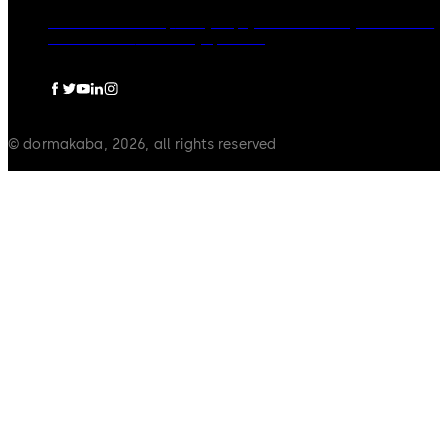
dormakaba Group
Polityka prywatności
Polityka Cookies
Zastrzeżenia
Informacje prawne
© dormakaba, 2026, all rights reserved