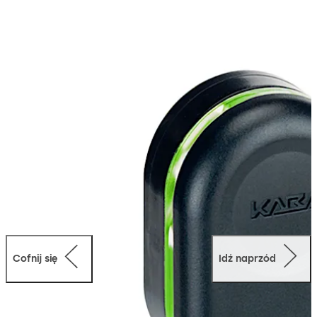
Użytkownicy mogą z łatwością identyfikować się z
nośnikami RFID.
Sygnały dźwiękowe i świetlne informują
użytkownika, czy dostęp jest udzielony.
Antena 90 03 jest usytuowana z dala od
elektronicznego czytnika. Niezależnie od miejsca, w
którym jest zamontowany sterownik dostępu lub
czytnik zdalny, umieszczony w pomieszczeniu odpornym
na sabotaż. Komunikacja między anteną a urządzeniem
sterującym jest szyfrowana, zapewniając wysoki
poziom bezpieczeństwa.
Cofnij się
Idź naprzód