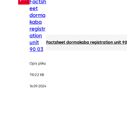
Factsh
eet
dorma
kaba
registr
ation
unit
Factsheet dormakaba registration unit 9
90 03
Opis pliku
110.22 KB
16.09.2024