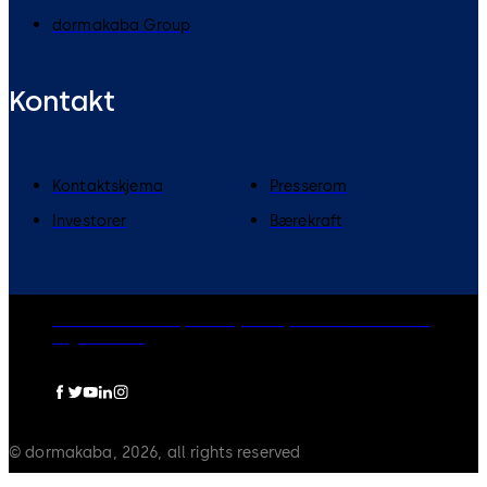
dormakaba Group
Kontakt
Kontaktskjema
Presserom
Investorer
Bærekraft
dormakaba Group
Privacy Policy
Cookies
Disclaimer
Legal notice
© dormakaba, 2026, all rights reserved