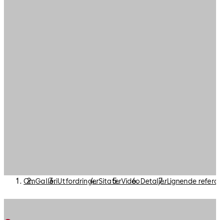
Om
Galleri
Utfordringer
Sitater
Video
Detaljer
Lignende refera