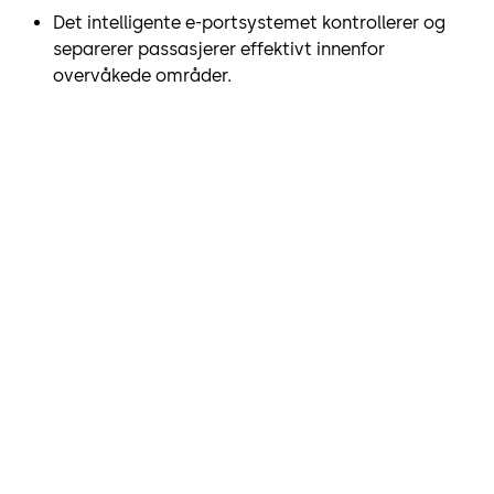
Det intelligente e-portsystemet kontrollerer og
separerer passasjerer effektivt innenfor
overvåkede områder.
Det viktigste for oss er å gi en
førsteklasses, effektiv
kundeopplevelse. Samarbeid
med et anerkjent varemerke
som dormakaba gir oss
ekspertise og lokal støtte
som trengs for å sikre driften