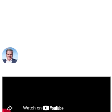
vår for fremtiden. Vi tilbyr en
bedre og sikrere
reiseopplevelse.
Brage Galtestad
Direktør for IT/CIO, Color Line