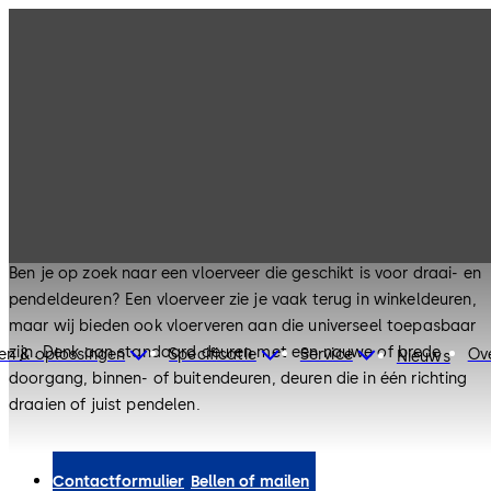
Automatische en gedoseerde sluiting van
deuren
Vloerveer
Ben je op zoek naar een vloerveer die geschikt is voor draai- en
pendeldeuren? Een vloerveer zie je vaak terug in winkeldeuren,
maar wij bieden ook vloerveren aan die universeel toepasbaar
zijn. Denk aan standaard deuren met een nauwe of brede
en & oplossingen
Specificatie
Service
Ov
Nieuws
doorgang, binnen- of buitendeuren, deuren die in één richting
draaien of juist pendelen.
Contactformulier
Bellen of mailen