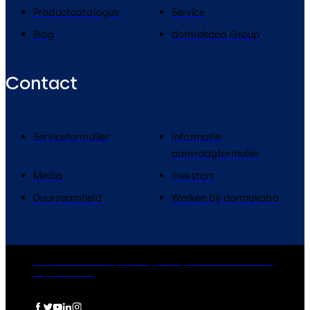
Productcatalogus
Service
Blog
dormakaba Group
Contact
Serviceformulier
Informatie
aanvraagformulier
Media
Investors
Duurzaamheid
Werken bij dormakaba
dormakaba Group
Privacy Policy
Cookies
Disclaimer
Legal notice