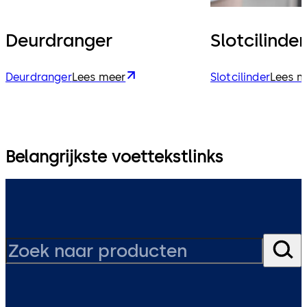
Deurdranger
Slotcilinder
Deurdranger
Lees meer
Slotcilinder
Lees m
Belangrijkste voettekstlinks