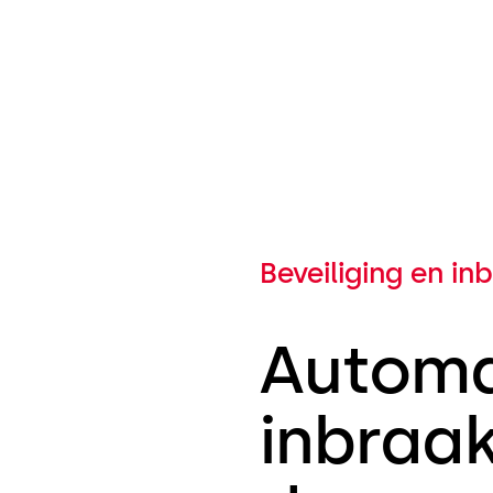
Beveiliging en i
Automa
inbraa