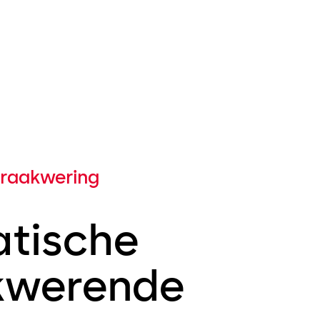
nbraakwering
tische
kwerende