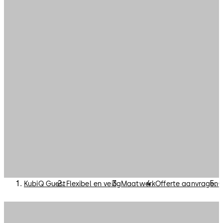
KubiQ Guest
Flexibel en veilig
Maatwerk
Offerte aanvragen
C