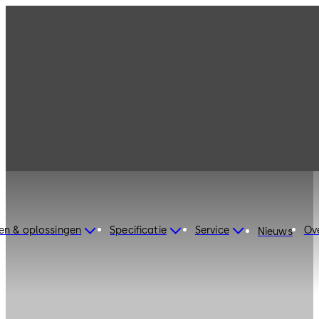
en & oplossingen
Specificatie
Service
Ov
Nieuws