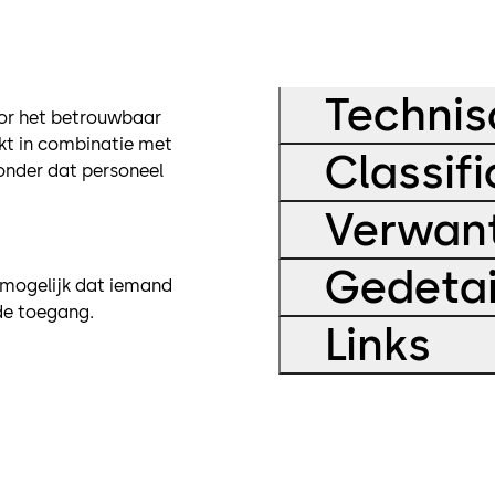
Technis
oor het betrouwbaar
kt in combinatie met
Classifi
onder dat personeel
Verwant
Gedetai
nmogelijk dat iemand
de toegang.
Links