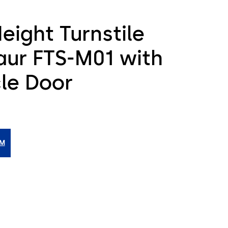
Height Turnstile
aur FTS-M01 with
cle Door
IM