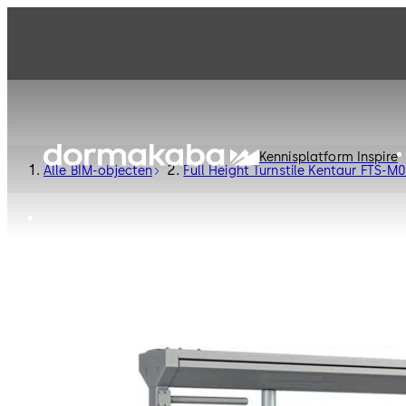
Kennisplatform Inspire
Alle BIM-objecten
Full Height Turnstile Kentaur FTS-M