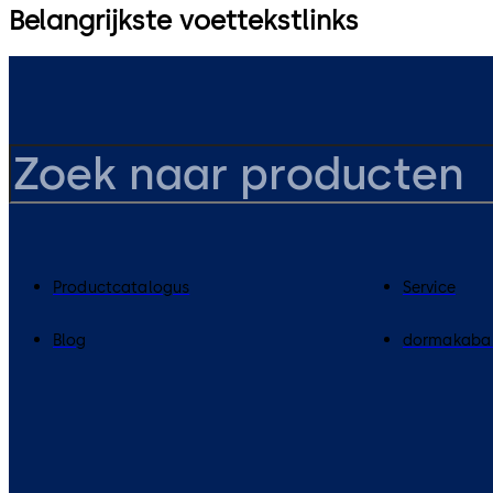
Belangrijkste voettekstlinks
Productcatalogus
Service
Blog
dormakaba