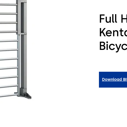
Full 
Kent
Bicy
Download B