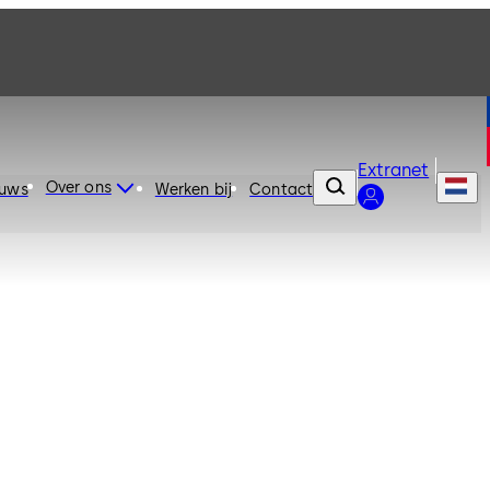
Extranet
Over ons
euws
Werken bij
Contact