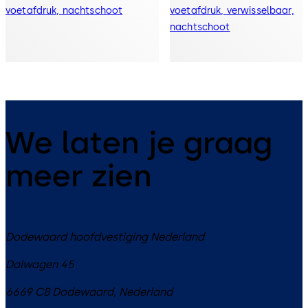
voetafdruk, nachtschoot
voetafdruk, verwisselbaar,
nachtschoot
We laten je graag
meer zien
Dodewaard hoofdvestiging Nederland
Dalwagen 45
6669 CB
Dodewaard
,
Nederland