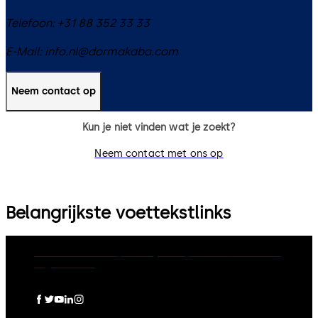
Telefoon:
+31 88 352 33 33
E-Mail:
info.nl@dormakaba.com
Neem contact op
Kun je niet vinden wat je zoekt?
Neem contact met ons op
Belangrijkste voettekstlinks
dormakaba Group
Privacy Policy
Cookies
Disclaimer
Legal notice