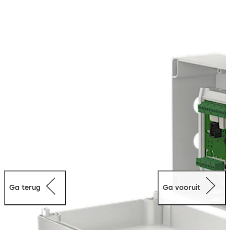
intercomsysteem maar kunnen afhankelijk van het type
slot ook bijkomende functies worden benut zoals bv. de
dagschootfunctie (= enkel de dagschoot is actief), de
activering van automatische aandrijvingen, een
koppeling met alarmsystemen, de elektrische
uitschakeling van het toegangscontrolesysteem, een link
met een centraal beheersysteem van het gebouw, enz.
Ook allerhande info over de status van de deur kan
dankzij het gebruik van een sturing worden
gedetecteerd.
Ga terug
Ga vooruit