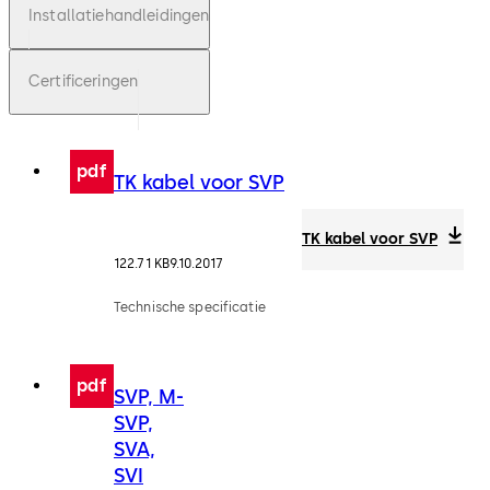
Installatiehandleidingen
Certificeringen
pdf
TK kabel voor SVP
TK kabel voor SVP
122.71 KB
9.10.2017
Technische specificatie
pdf
SVP, M-
SVP,
SVA,
SVI