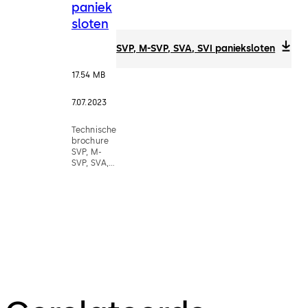
paniek
sloten
SVP, M-SVP, SVA, SVI panieksloten
17.54 MB
7.07.2023
Technische
brochure
SVP, M-
SVP, SVA,
SVI (NL)