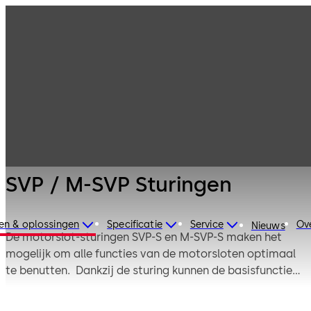
Sloten voor 1-
Producten
Deurtechniek
vleugelige
deuren
SVP / M-SVP
Sturingen
SVP / M-SVP Sturingen
en & oplossingen
Specificatie
Service
Ov
Nieuws
De motorslot-sturingen SVP-S en M-SVP-S maken het
mogelijk om alle functies van de motorsloten optimaal
te benutten. Dankzij de sturing kunnen de basisfuncties
worden geactiveerd zoals bv. korte en langdurige
ontgrendeling via een toegangscontrole- of