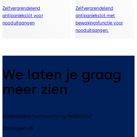
Zelfvergrendelend
Zelfvergrendelend
antipaniekslot voor
antipaniekslot met
nooduitgangen
bewakingsfunctie voor
nooduitgangen.
We laten je graag
meer zien
Dodewaard hoofdvestiging Nederland
Dalwagen 45