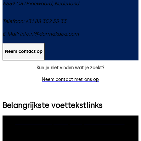
6669 CB
Dodewaard
,
Nederland
Telefoon:
+31 88 352 33 33
E-Mail:
info.nl@dormakaba.com
Neem contact op
Kun je niet vinden wat je zoekt?
Neem contact met ons op
Belangrijkste voettekstlinks
dormakaba Group
Privacy Policy
Cookies
Disclaimer
Legal notice