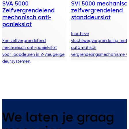
SVA 5000
SVI 5000 mechanisc
Zelfvergrendelend
zelfvergrendelend
mechanisch anti-
standdeurslot
paniekslot
Inactieve
Een zelfvergrendelend
vluchtwegvergrendeling met
mechanisch anti-paniekslot
automatisch
voor loopdeuren in 2-vleugelige
vergrendelingsmechanisme v
deursystemen.
de passieve deurvleugel in
dubbele deursystemen
We laten je graag