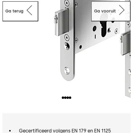
paniekdeuren met horizontale paniekbalk.
Ga terug
Ga vooruit
Gecertificeerd volgens EN 179 en EN 1125