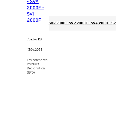
- SVA
2000F -
SVI
2000F
SVP 2000 - SVP 2000F - SVA 2000 - SV
739.66 KB
13.04.2023
Environmental
Product
Declaration
(EPD)