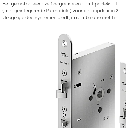
Het gemotoriseerd zelfvergrendelend anti-paniekslot
(met geïntegreerde PR-module) voor de loopdeur in 2-
vleugelige deursystemen biedt, in combinatie met het
standdeurslot SVI 2000 F, meer comfort bij een volledige
paniekvergrendelingsoplossing.
Door de anti-paniekfunctie kan de deur van binnenuit
geopend worden met een enkele handbeweging (of een
druk op de knop), terwijl het mechanische
zelfvergrendelingsmechanisme een veilige vergrendeling
garandeert zodra de deuren gesloten worden.
Bedrijfsmodi: Directe aansluiting op CAN-/DCW®-BUS
producten bijv: ED 100/250, als een stand-alone
systeem met een volledige reeks functies via de externe
besturing SVP-S 4x DCW of stand-alone (functie: alleen
open/dicht).
Het slot is geschikt voor gebruik in vlucht- en
reddingswegen volgens EN 179 en volgens EN 1125 voor