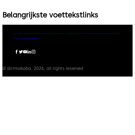
Belangrijkste voettekstlinks
dormakaba Group
Privacy Policy
Cookies
Disclaimer
Legal notice
© dormakaba, 2026, all rights reserved