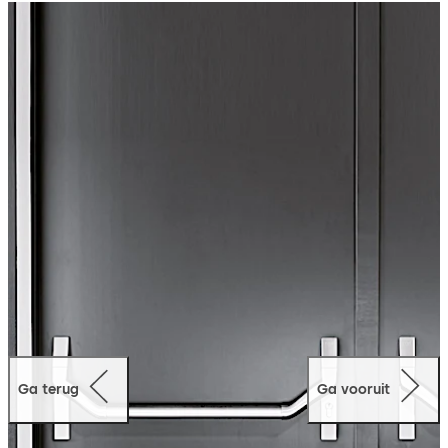
combinatie met een geïntegreerd paniekslot. Voor een
brede verscheidenheid aan toepassingen voor 1-
vleugelige en 2-vleugelige deuren.
Ga terug
Ga vooruit