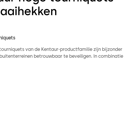
raaihekken
niquets
tourniquets van de Kentaur-productfamilie zijn bijzonder
buitenterreinen betrouwbaar te beveiligen. In combinatie
s regelen ze de toegangscontrole op betrouwbare wijze
cht door bewakingspersoneel.
epatenteerde grenspuntvergrendeling wordt voorkomen
 bij stroomuitval of onbevoegde doorgang ingesloten
ihekken
één vleugel wordt de Kentaur FGE voornamelijk in
ngen gebruikt voor barrièrevrije toegang, vaak naast een