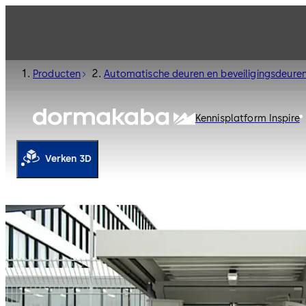
Producten
Automatische deuren en beveiligingsdeure
Kennisplatform Inspire
Verken 3D