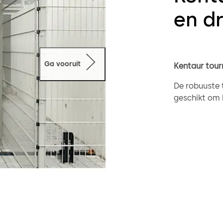
en d
Ga vooruit
Kentaur tour
De robuuste 
geschikt om 
met paslezer
zonder toezi
Dankzij de g
dat personen
raken.
Kentaur draa
Met slechts 
buitenomgevi