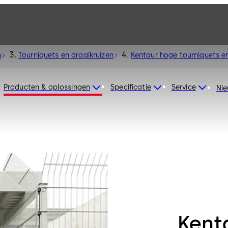
n
Tourniquets en draaikruizen
Kentaur hoge tourniquets e
Producten & oplossingen
Specificatie
Service
Ni
Kent