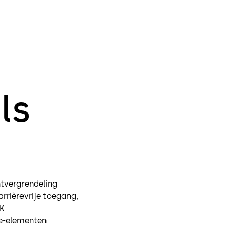
tourniquet in
De Kentaur d
in buitenomg
ls
tvergrendeling
arrièrevrije toegang,
WK
de-elementen