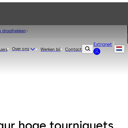
n draaihekken
Extranet
Over ons
euws
Werken bij
Contact
aur hoge tourniquets