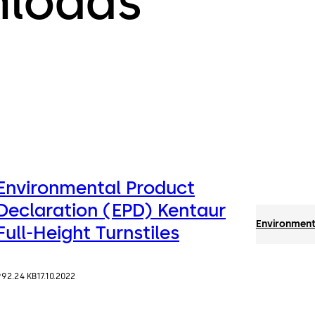
nloads
Environmental Product
Declaration (EPD) Kentaur
Environmenta
Full-Height Turnstiles
992.24 KB
17.10.2022