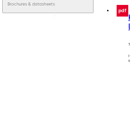
Brochures & datasheets
pdf
e