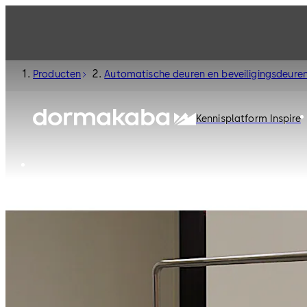
Producten
Automatische deuren en beveiligingsdeure
Kennisplatform Inspire