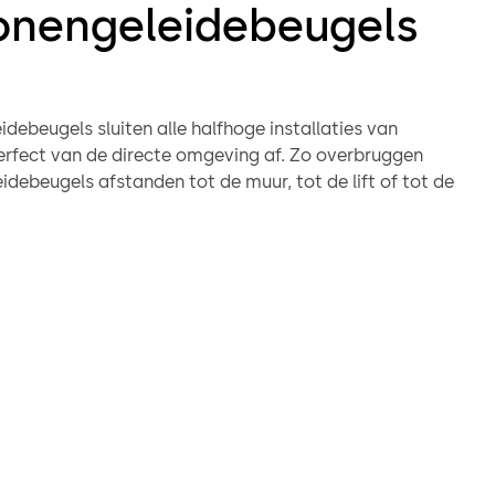
onengeleidebeugels
debeugels sluiten alle halfhoge installaties van
fect van de directe omgeving af. Zo overbruggen
debeugels afstanden tot de muur, tot de lift of tot de
 tijdloze roestvrijstalen ontwerp past zich elegant aan
g aan.
geleidebeugels zijn geschikt voor gebruik in
ingen.