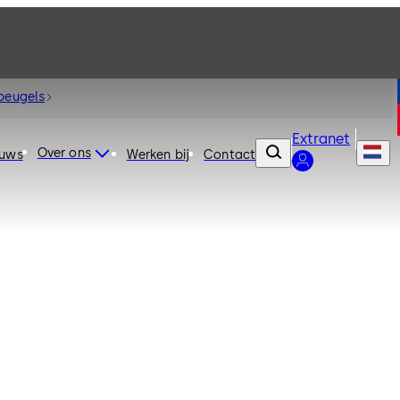
beugels
Extranet
Over ons
euws
Werken bij
Contact