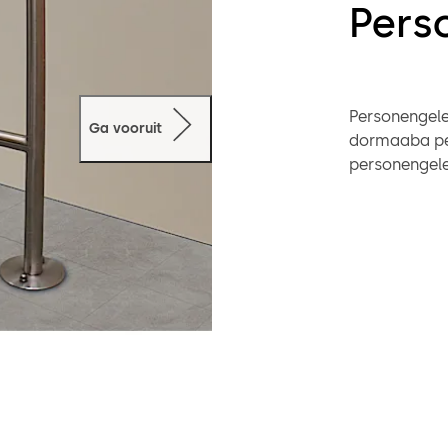
Pers
Personengelei
Ga vooruit
dormaaba per
personengelei
receptie. Het
elke omgevin
Alle personen
buitenomgev