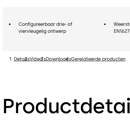
Configureerbaar drie- of
Weerst
viervleugelig ontwerp
EN1627
Details
Video's
Downloads
Gerelateerde producten
Productdetai