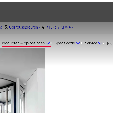
n
Carrouseldeuren
KTV-3 / KTV-4
Producten & oplossingen
Specificatie
Service
Ni