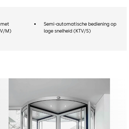
n voorzien van in- of externe voorschuifdeuren, iets wat
 aan de het design van de deur doet. De (externe)
euren kunnen nog steeds gecombineerd worden met een
 met
Semi-automatische bediening op
ogte van slechts 100mm. De combinatie van de KT Flex
TV/M)
lage snelheid (KTV/S)
ijving, het bijhorende slanke design en de verhoogde RC2
graad maken dormakaba KTV carrouseldeuren uniek in hun