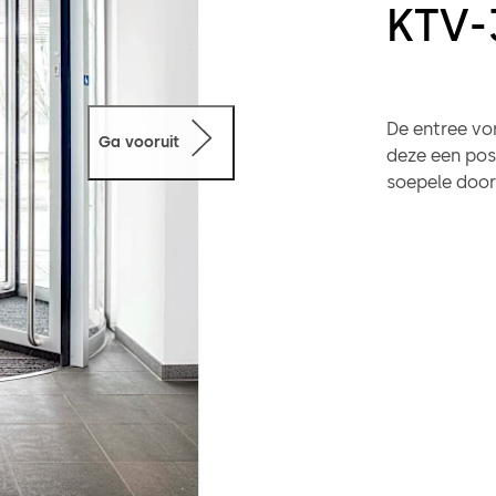
KTV-
De entree vor
Ga vooruit
deze een posi
soepele door
mogelijk gem
KT Flex Dire
elektromagnet
benodigde i
100mm hoogte
tourniquets g
Verhoogde be
Maximaal com
met een verh
en gecertifi