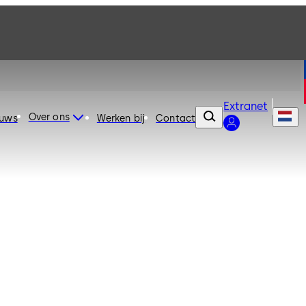
Extranet
Over ons
euws
Werken bij
Contact