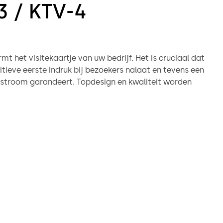
3 / KTV-4
mt het visitekaartje van uw bedrijf. Het is cruciaal dat
tieve eerste indruk bij bezoekers nalaat en tevens een
stroom garandeert. Topdesign en kwaliteit worden
aakt door toepassing van de nieuwe, uiterst slanke
ct aandrijving. Deze slechts 55mm hoge transmissieloze
ische aandrijving minimaliseert slijtage, toleranties en
nbouwhoogte. Inbouw achter een bovenband van slechts
 geeft KTV carrouseldeuren, ook wel draaideuren of
enoemd, een slank en stijlvol design.
veiligingsgraad
fort en stijlvol design kunnen ook worden aangevuld
oogde beveiligingsgraad. KTV carrouseldeuren zijn getest
ceerd op inbraakwerendheidsklasse RC2 volgens EN1627.