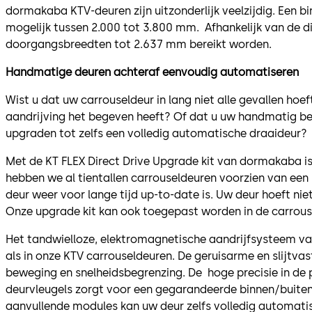
dormakaba KTV-deuren zijn uitzonderlijk veelzijdig. Een b
mogelijk tussen 2.000 tot 3.800 mm. Afhankelijk van de d
doorgangsbreedten tot 2.637 mm bereikt worden.
Handmatige deuren achteraf eenvoudig automatiseren
Wist u dat uw carrouseldeur in lang niet alle gevallen hoe
aandrijving het begeven heeft? Of dat u uw handmatig be
upgraden tot zelfs een volledig automatische draaideur?
Met de KT FLEX Direct Drive Upgrade kit van dormakaba is
hebben we al tientallen carrouseldeuren voorzien van een
deur weer voor lange tijd up-to-date is. Uw deur hoeft nie
Onze upgrade kit kan ook toegepast worden in de carrous
Het tandwielloze, elektromagnetische aandrijfsysteem van
als in onze KTV carrouseldeuren. De geruisarme en slijtvas
beweging en snelheidsbegrenzing. De hoge precisie in de 
deurvleugels zorgt voor een gegarandeerde binnen/buiten
aanvullende modules kan uw deur zelfs volledig automat