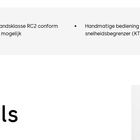
De deur is da
geen afbreuk
voorschuifd
andsklasse RC2 conform
Handmatige bediening
bovenbandho
 mogelijk
snelheidsbegrenzer (K
Direct aandr
beveiligings
soort!
ls