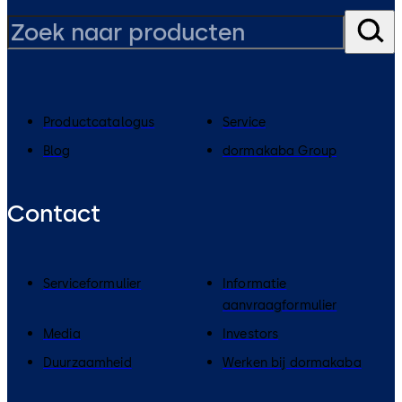
Productcatalogus
Service
Blog
dormakaba Group
Contact
Serviceformulier
Informatie
aanvraagformulier
Media
Investors
Duurzaamheid
Werken bij dormakaba