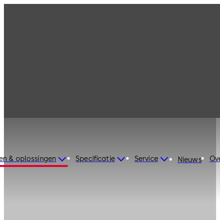
en & oplossingen
Specificatie
Service
Ov
Nieuws