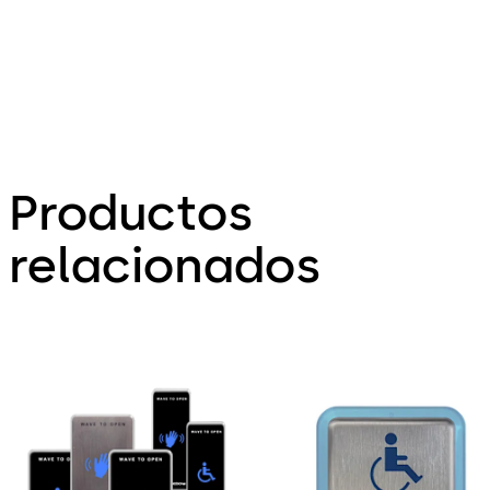
30 second
fixed and
adjustable
timers
Productos
relacionados