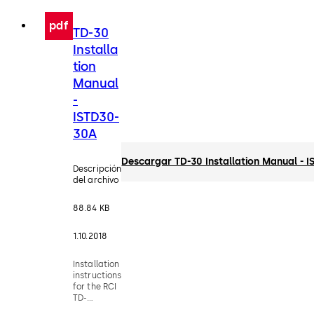
mushroom
cap switch
pdf
TD-30
connection
Installa
tion
Manual
-
ISTD30-
30A
Descargar TD-30 Installation Manual - 
Descripción
del archivo
88.84 KB
1.10.2018
Installation
instructions
for the RCI
TD-
30/TD30A