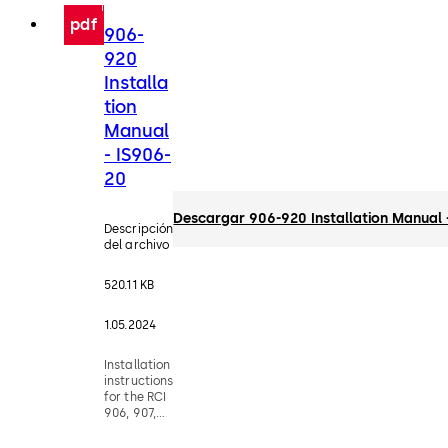
pdf
906-
920
Installa
tion
Manual
- IS906-
20
Descargar 906-920 Installation Manual 
Descripción
del archivo
520.11 KB
1.05.2024
Installation
instructions
for the RCI
906, 907,
916, 918,
919, & 920