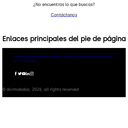
¿No encuentras lo que buscas?
Contáctanos
Enlaces principales del pie de página
dormakaba Group
Privacy Policy
Cookies
Disclaimer
Legal notice
© dormakaba, 2026, all rights reserved