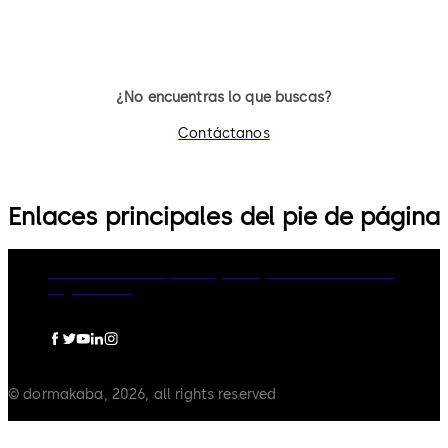
distancia
¿No encuentras lo que buscas?
Contáctanos
Enlaces principales del pie de página
dormakaba Group
Privacy Policy
Cookies
Disclaimer
Legal notice
© dormakaba, 2026, all rights reserved