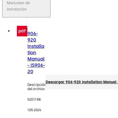
Manuales de
instalación
pdf
906-
920
Installa
tion
Manual
- IS906-
20
Descargar 906-920 Installation Manual 
Descripción
del archivo
520.11 KB
1.05.2024