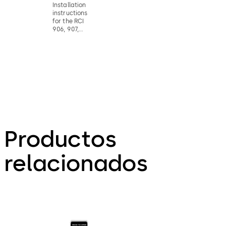
Installation
instructions
for the RCI
906, 907,
916, 918,
919, & 920
mushroom
cap switch
connection
Productos
relacionados