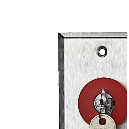
inadvertidamente la cerradura. Para operar el
interruptor, presione el botón una vez para activar y
luego gire la tecla para restablecer. Para evitar el
restablecimiento no autorizado de la cerradura, se
requiere la llave de liberación de emergencia RCI 920. La
versión de emergencia RCI 920 utiliza una operación de
conmutador mantenida (2-SPST).