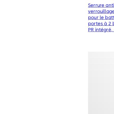
Serrure ant
verrouillag
pour le bat
portes à 2
PR intégré,
DCW® et C