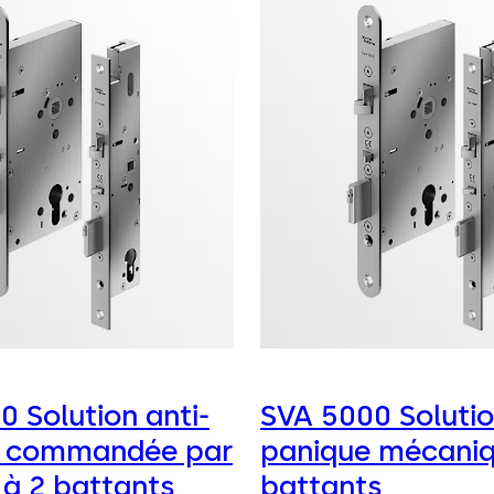
 Solution anti-
SVA 5000 Solutio
e commandée par
panique mécaniq
 à 2 battants
battants