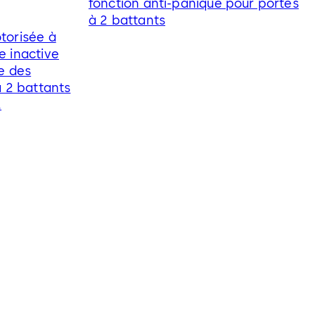
fonction anti-panique pour portes
à 2 battants
torisée à
e inactive
e des
à 2 battants
.