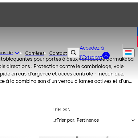
Accédez à
pos de
Carrières
Contact
l'Extranet
autobloquantes pour portes à deux vantaux de dormakaba
ois directions : Protection contre le cambriolage, voie
pide en cas d'urgence et accès contrôlé - mécanique,
a porte se verrouille automatiquement chaque fois qu'elle
 ainsi que la feuille active peuvent être ouvertes à tout
uite selon la norme EN 179 ou EN 1125. Assurance - serrure
Trier par:
s de produits pour les portes à battants et les portes
des variantes de profilés et de cylindres ronds selon la
Trier par: Pertinence