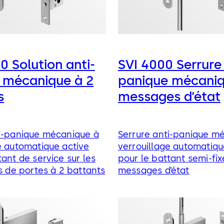
 Solution anti-
SVI 4000 Serrure 
 mécanique à 2
panique mécaniq
s
messages d’état
ti-panique mécanique à
Serrure anti-panique m
e automatique active
verrouillage automatiqu
tant de service sur les
pour le battant semi-fi
ns de portes à 2 battants
messages d’état