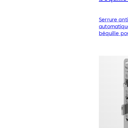
Serrure ant
automatiq
béquille po