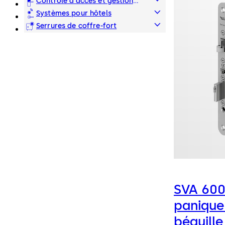
Contrôle d’accès et gestion
des temps
Systèmes pour hôtels
Serrures de coffre-fort
SVA 6000
paniqu
béquille