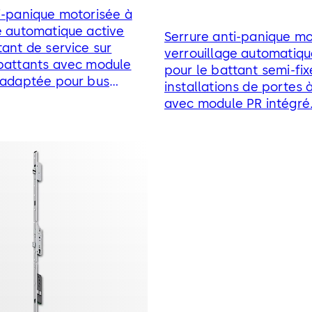
i-panique motorisée à
e automatique active
Serrure anti-panique mo
tant de service sur
verrouillage automatiqu
 battants avec module
pour le battant semi-fix
 adaptée pour bus
installations de portes 
AN
avec module PR intégré