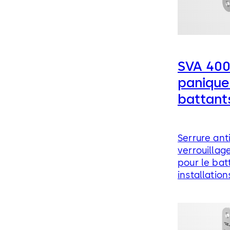
SVA 4000
panique
battant
Serrure an
verrouillag
pour le bat
installatio