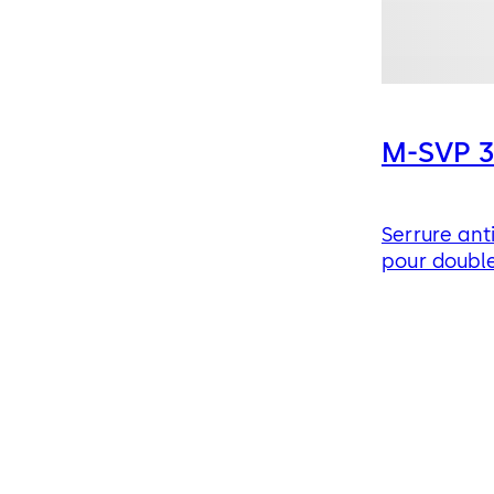
M-SVP 
Serrure ant
pour doubl