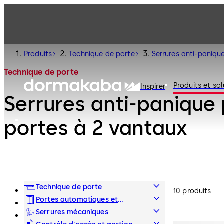
Produits
Technique de porte
Serrures anti-paniqu
Technique de porte
Produits et sol
Inspirer
Serrures anti-panique
portes à 2 vantaux
Technique de porte
10 produits
Portes automatiques et
obstacles physiques
Serrures mécaniques