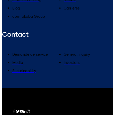
Product catalog
Service
Blog
Carrières
dormakaba Group
Contact
Demande de service
General inquiry
Media
Investors
Sustainability
dormakaba Group
Privacy Policy
Cookies
Disclaimer
Legal notice