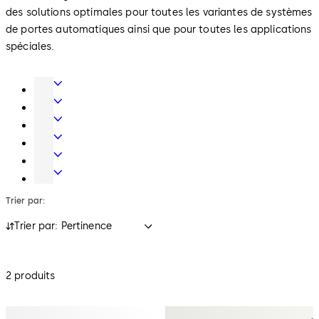
des solutions optimales pour toutes les variantes de systèmes
de portes automatiques ainsi que pour toutes les applications
spéciales.
Technique
de
Portes
porte
automatiques
Serrures
et
mécaniques
Contrôle
obstacles
d’accès
Systèmes
physiques
et
pour
Serrures
gestion
hôtels
de
Trier par:
des
coffre-
temps
fort
Trier par: Pertinence
2 produits