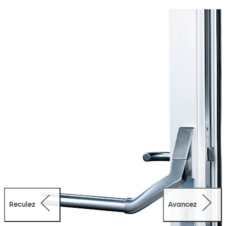
normale et fermeture anti-panique intégrée. Diverses
possibilités d'application pour portes à 1 et 2 vantaux.
Reculez
Avancez