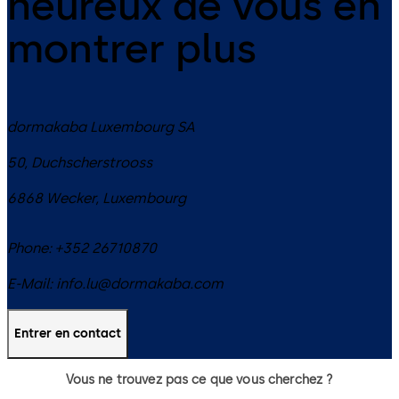
heureux de vous en
montrer plus
dormakaba Luxembourg SA
50, Duchscherstrooss
6868
Wecker
,
Luxembourg
Phone:
+352 26710870
E-Mail:
info.lu@dormakaba.com
Entrer en contact
Vous ne trouvez pas ce que vous cherchez ?