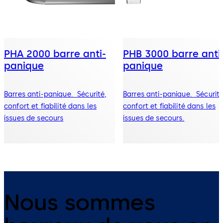
PHA 2000 barre anti-
PHB 3000 barre anti
panique
panique
Barres anti-panique. Sécurité,
Barres anti-panique. Sécurité
confort et fiabilité dans les
confort et fiabilité dans les
issues de secours
issues de secours.
Nous sommes