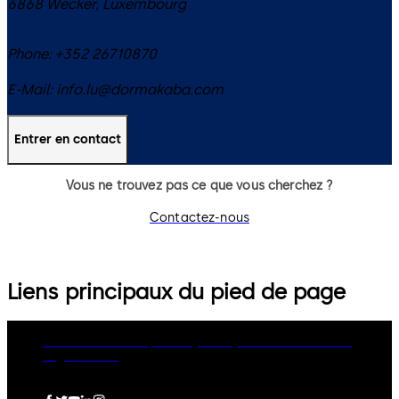
6868
Wecker
,
Luxembourg
Phone:
+352 26710870
E-Mail:
info.lu@dormakaba.com
Entrer en contact
Vous ne trouvez pas ce que vous cherchez ?
Contactez-nous
Liens principaux du pied de page
dormakaba Group
Privacy Policy
Cookies
Disclaimer
Legal notice