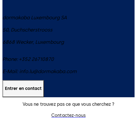
dormakaba Luxembourg SA
50, Duchscherstrooss
6868
Wecker
,
Luxembourg
Phone:
+352 26710870
E-Mail:
info.lu@dormakaba.com
Entrer en contact
Vous ne trouvez pas ce que vous cherchez ?
Contactez-nous