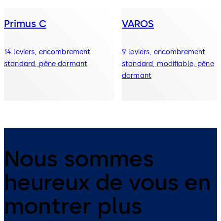
Primus C
VAROS
14 leviers, encombrement
9 leviers, encombrement
standard, pêne dormant
standard, modifiable, pêne
dormant
Nous sommes
heureux de vous en
montrer plus