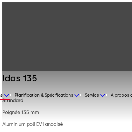
Serrures de
Produits
coffre-fort
Mauer
Idas 135
Mécanique
Idas 135
ns
Planification & Spécifications
Service
À propos 
Standard
Poignée 135 mm
Aluminium poli EV1 anodisé