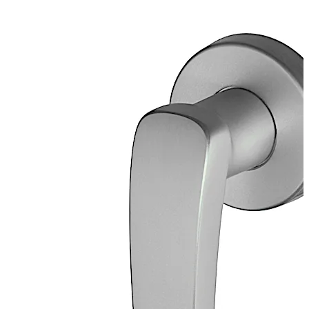
Tige carrée 8 mm, acier galvanisé
Rosace à visser en deux parties avec dispositif anti-
arrachement, diamètre extérieur 65 mm, aluminium poli
EV1 anodisé