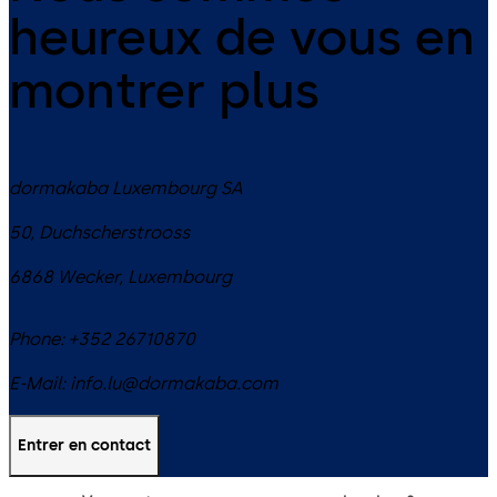
heureux de vous en
montrer plus
dormakaba Luxembourg SA
50, Duchscherstrooss
6868
Wecker
,
Luxembourg
Phone:
+352 26710870
E-Mail:
info.lu@dormakaba.com
Entrer en contact