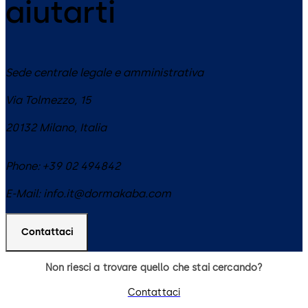
aiutarti
Sede centrale legale e amministrativa
Via Tolmezzo, 15
20132
Milano
,
Italia
Phone:
+39 02 494842
E-Mail:
info.it@dormakaba.com
Contattaci
Non riesci a trovare quello che stai cercando?
Contattaci