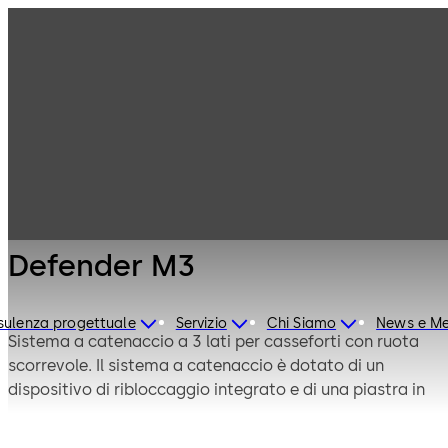
Serrature di
Prodotti
Sicurezza
Mauer
Defender M3
Meccanica
Defender M3
ulenza progettuale
Servizio
Chi Siamo
News e Me
Sistema a catenaccio a 3 lati per casseforti con ruota
scorrevole. Il sistema a catenaccio è dotato di un
dispositivo di ribloccaggio integrato e di una piastra in
acciaio al manganese come protezione dalla
perforazione con trapano.