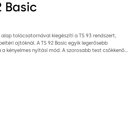
2 Basic
 alap tolócsatornával kiegészíti a TS 93 rendszert,
eltéri ajtóknál. A TS 92 Basic egyik legerősebb
 a kényelmes nyitási mód. A szorosabb test csökkenő
 termel, amit az EASY OPEN technológia tesz lehetővé. A
 az idősek különösen nagyra értékelik ezt a magas szintű
 teljes csomag, amely a testből, szerelőlapból és
ából áll, leegyszerűsíti a teljes folyamatot, a rendeléstől
eszerelésig.