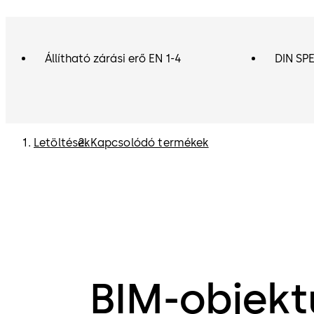
Állítható zárási erő EN 1-4
DIN SP
Letöltések
Kapcsolódó termékek
BIM-objek