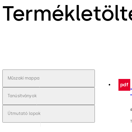
Termékletölt
Műszaki mappa
pdf
Tanúsítványok
Útmutató lapok