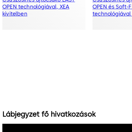
OPEN technológiával, XEA
OPEN és Soft-
kivitelben
technológiával
Lábjegyzet fő hivatkozások
dormakaba Group
Adatvédelem
Cookie-szabályzat
Jogi ny