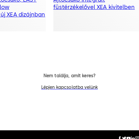
Flow
füstérzékelővel XEA kivitelben
 új XEA dizájnban
Nem találja, amit keres?
Lépjen kapcsolatba velünk
ilatkozat
Jogi információ