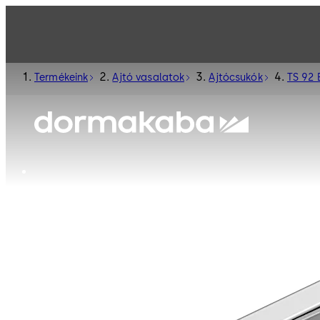
Termékeink
Ajtó vasalatok
Ajtócsukók
TS 92 