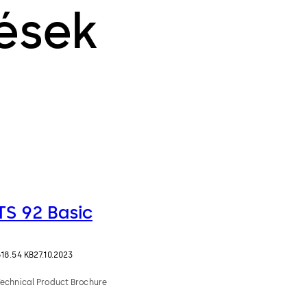
ések
TS 92 Basic
618.54 KB
27.10.2023
Technical Product Brochure