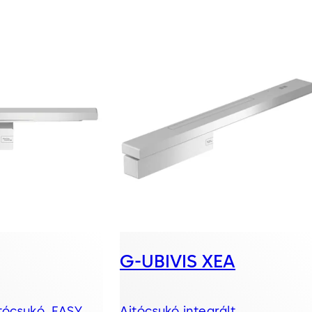
G-UBIVIS XEA
tócsukó, EASY
Ajtócsukó integrált