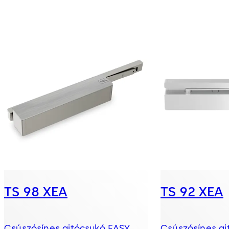
TS 98 XEA
TS 92 XEA
Csúszósínes ajtócsukó EASY
Csúszósínes aj