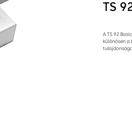
TS 9
A TS 92 Basic
különösen a b
tulajdonsága
nyitóerőt is
gyermekek és
kényelmet. A
csúszócsatorn
a helyszíni b