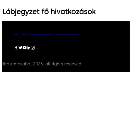
Lábjegyzet fő hivatkozások
dormakaba Group
Adatvédelem
Cookie-szabályzat
Jogi nyilatkozat
Jogi információ
© dormakaba, 2026, all rights reserved