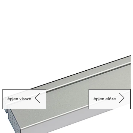
Lépjen vissza
Lépjen előre