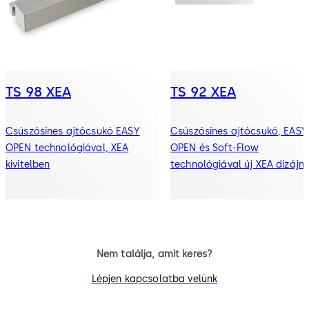
TS 98 XEA
TS 92 XEA
Csúszósínes ajtócsukó EASY
Csúszósínes ajtócsukó, EASY
OPEN technológiával, XEA
OPEN és Soft-Flow
kivitelben
technológiával új XEA dizájn
Nem találja, amit keres?
Lépjen kapcsolatba velünk