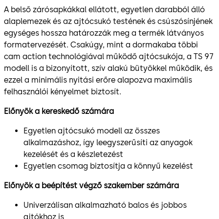
A belső zárósapkákkal ellátott, egyetlen darabból álló
alaplemezek és az ajtócsukó testének és csúszósínjének
egységes hossza határozzák meg a termék látványos
formatervezését. Csakúgy, mint a dormakaba többi
cam action technológiával működő ajtócsukója, a TS 97
modell is a bizonyított, szív alakú bütyökkel működik, és
ezzel a minimális nyitási erőre alapozva maximális
felhasználói kényelmet biztosít.
Előnyök a kereskedő számára
Egyetlen ajtócsukó modell az összes
alkalmazáshoz, így leegyszerűsíti az anyagok
kezelését és a készletezést
Egyetlen csomag biztosítja a könnyű kezelést
Előnyök a beépítést végző szakember számára
Univerzálisan alkalmazható balos és jobbos
ajtókhoz is