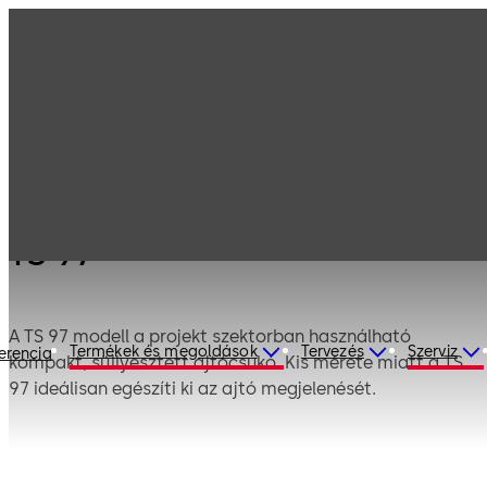
Termékeink
Ajtó vasalatok
Ajtócsukók
TS 97
TS 97
A TS 97 modell a projekt szektorban használható
Termékek és megoldások
Tervezés
Szerviz
erencia
kompakt, süllyesztett ajtócsukó. Kis mérete miatt a TS
97 ideálisan egészíti ki az ajtó megjelenését.
Az ISO 9001 szabvány szerint gyártva.