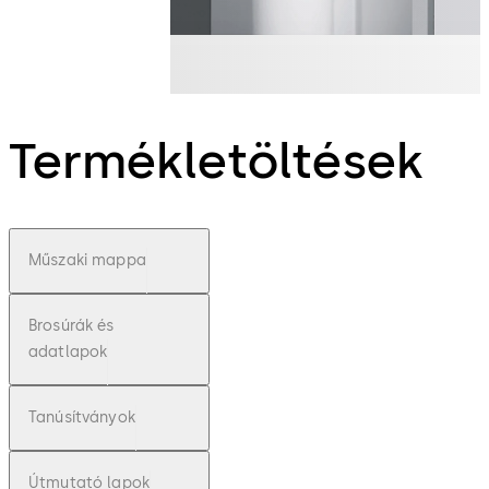
Termékletöltések
Műszaki mappa
Brosúrák és
adatlapok
Tanúsítványok
Útmutató lapok