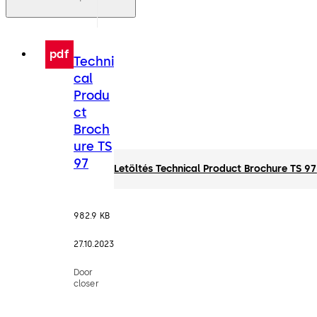
pdf
Techni
cal
Produ
ct
Broch
ure TS
97
Letöltés Technical Product Brochure TS 97
982.9 KB
27.10.2023
Door
closer