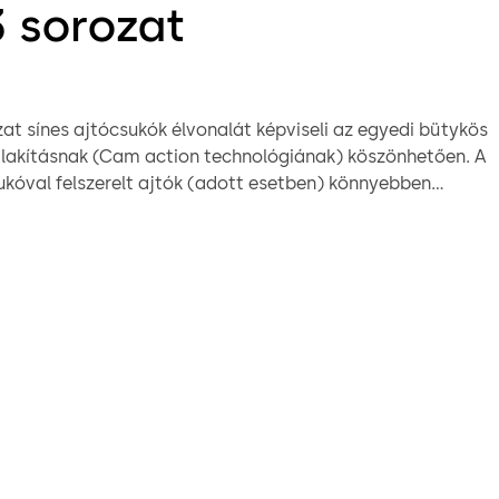
3 sorozat
zat sínes ajtócsukók élvonalát képviseli az egyedi bütykös
alakításnak (Cam action technológiának) köszönhetően. A
ukóval felszerelt ajtók (adott esetben) könnyebben
nt a karos ajtócsukókkal felszerelt ajtók. A TS93
tékonyan működik és esztétikus megjelenésű.