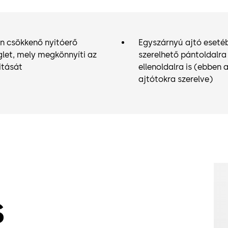
n csökkenő nyitóerő
Egyszárnyú ajtó eseté
let, mely megkönnyíti az
szerelhető pántoldalra
itását
ellenoldalra is (ebben 
ajtótokra szerelve)
s