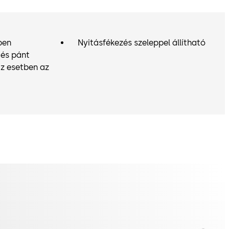
ben
Nyitásfékezés szeleppel állítható
 és pánt
az esetben az