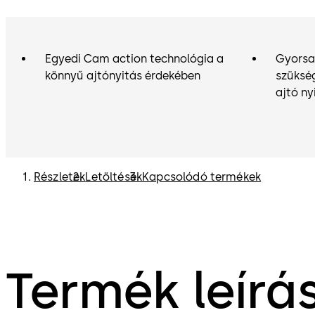
Egyedi Cam action technológia a
Gyorsa
könnyű ajtónyitás érdekében
szükség
ajtó ny
Részletek
Letöltések
Kapcsolódó termékek
Termék leírá