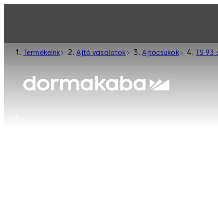
Termékeink
Ajtó vasalatok
Ajtócsukók
TS 93 