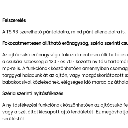
Felszerelés
A TS 93 szerelhető pántoldalra, mind pánt ellenoldalra is.
Fokozatmentesen állítható erőnagyság, széria szerinti cs
Az ajtócsukó erőnagysága fokozatmentesen állítható csav
a csukási sebesség a 120 ◦ és 70 ◦ közötti nyitási tarto
mp-re is. A funkciónak köszönhetően amennyiben csoma
tárggyal haladunk át az ajtón, vagy mozgáskorlátozott 
babakocsival közlekednek, elégséges idő marad az áthal
Széria szerinti nyitásfékezés
A nyitásfékezési funkciónak köszönhetően az ajtócsukó felfo
vagy a szél által kicsapott ajtó lendületét. Ez megóvhatja 
sérüléstől.