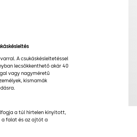
ukáskésleltés
arral. A csukáskésleltetéssel
mányban lecsökkenthető akár 40
ggal vagy nagyméretű
személyek, kismamák
adásra.
gja a túl hirtelen kinyitott,
a falat és az ajtót a