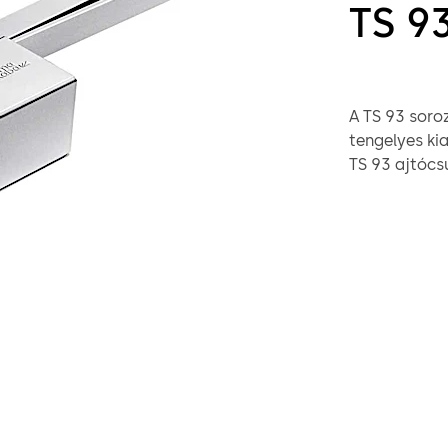
TS 9
A TS 93 soro
tengelyes ki
TS 93 ajtócs
nyithatók, mi
ajtócsukó ha