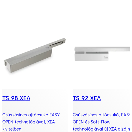
TS 98 XEA
TS 92 XEA
Csúszósínes ajtócsukó EASY
Csúszósínes ajtócsukó, EASY
OPEN technológiával, XEA
OPEN és Soft-Flow
kivitelben
technológiával új XEA dizájn