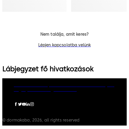
Nem találja, amit keres?
Lépjen kapcsolatba velünk
Lábjegyzet fő hivatkozások
dormakaba Group
Adatvédelem
Cookie-szabályzat
Jogi nyilatkozat
Jogi információ
© dormakaba, 2026, all rights reserved