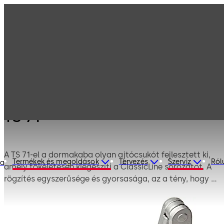
Termékeink
Ajtó vasalatok
Ajtócsukók
TS 71
TS 71
A TS 71-el a dormakaba olyan ajtócsukót fejlesztett ki,
Termékek és megoldások
Tervezés
Szerviz
Ról
ia
amely tökéletesen kiegészíti a ClassicLine sorozatot. A
rögzítés egyszerűsége és gyorsasága, az a tény, hogy a
rugószilárdsága könnyen illeszthető az ajtómérethez, és
versenyképes ára, ideális választássá teszik a TS 71-et
az Ön alkalmazásához.