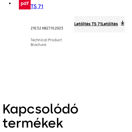
pdf
TS 71
Letöltés TS 71
Letöltés
210.32 KB
27.10.2023
Technical Product
Brochure
Kapcsolódó
termékek