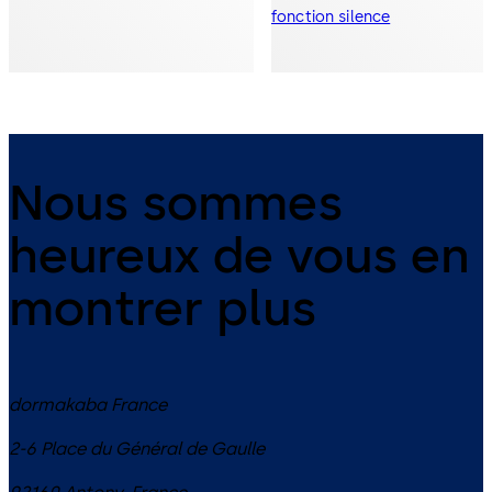
fonction silence
Nous sommes
heureux de vous en
montrer plus
dormakaba France
2-6 Place du Général de Gaulle