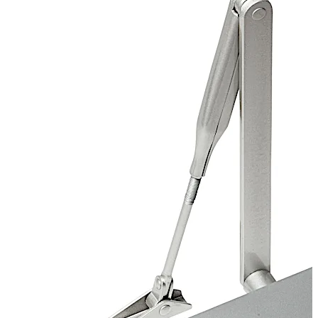
prix compétitif font du ferme-porte TS 71 un choix idéal.