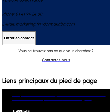
92160
Antony
,
France
Phone:
01 41 94 24 00
E-Mail:
marketing.fr@dormakaba.com
Entrer en contact
Vous ne trouvez pas ce que vous cherchez ?
Contactez-nous
Liens principaux du pied de page
Groupe dormakaba
Politique de confidentialité
Cookies
Clause de non-responsabilité
Mentions légales