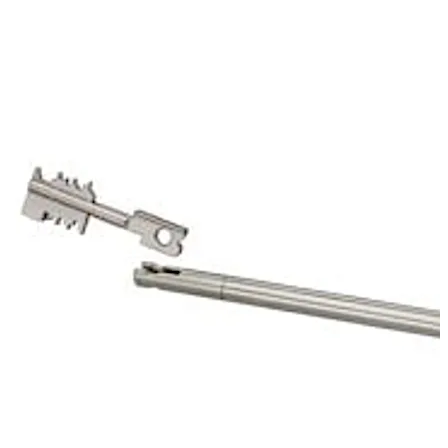
Jos kassakaappi on lukittu, avainpidike kiinnittyy
ensimmäisen lukon mekaniikan avulla. Näin se suojaa
70011 Primus C:n avaimenreikää.