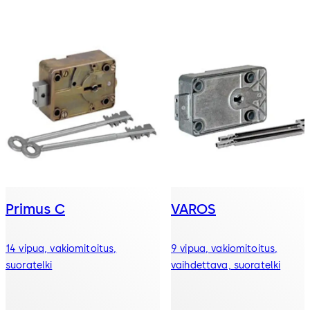
Primus C
VAROS
14 vipua, vakiomitoitus,
9 vipua, vakiomitoitus,
suoratelki
vaihdettava, suoratelki