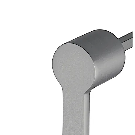
teräs
Irrallinen laakeriholkki, ulkohalkaisija 20 mm, messinki