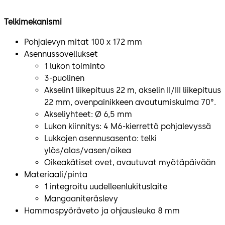
Telkimekanismi
Pohjalevyn mitat 100 x 172 mm
Asennussovellukset
1 lukon toiminto
3-puolinen
Akselin1 liikepituus 22 m, akselin II/III liikepituus
22 mm, ovenpainikkeen avautumiskulma 70°.
Akseliyhteet: Ø 6,5 mm
Lukon kiinnitys: 4 M6-kierrettä pohjalevyssä
Lukkojen asennusasento: telki
ylös/alas/vasen/oikea
Oikeakätiset ovet, avautuvat myötäpäivään
Materiaali/pinta
1 integroitu uudelleenlukituslaite
Mangaaniteräslevy
Hammaspyöräveto ja ohjausleuka 8 mm