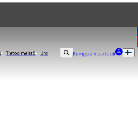
ä
Tietoa meistä
Ura
Kumppaniportaali