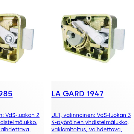
985
LA GARD 1947
n: VdS-luokan 2
UL1, valinnainen: VdS-luokan 3
distelmälukko,
4-pyöräinen yhdistelmälukko,
vaihdettava,
vakiomitoitus, vaihdettava,