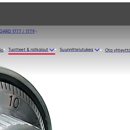
 GARD 1777 / 1779
Tuotteet & ratkaisut
Suunnittelutukea
io
Ota yhteytt