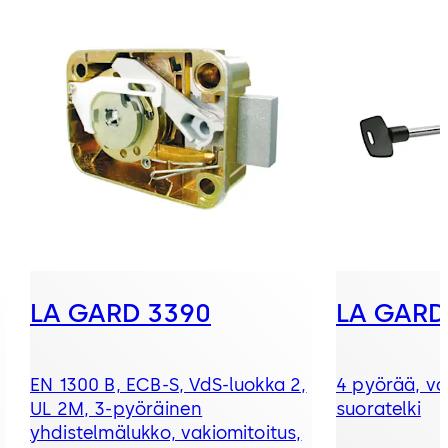
LA GARD 3390
LA GARD
EN 1300 B, ECB-S, VdS-luokka 2,
4 pyörää, va
UL 2M, 3-pyöräinen
suoratelki
yhdistelmälukko, vakiomitoitus,