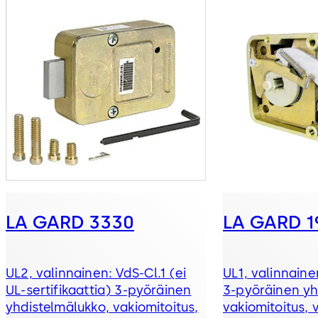
LA GARD 3330
LA GARD 1
UL2, valinnainen: VdS-Cl.1 (ei
UL1, valinnaine
UL-sertifikaattia) 3-pyöräinen
3-pyöräinen yh
yhdistelmälukko, vakiomitoitus,
vakiomitoitus, 