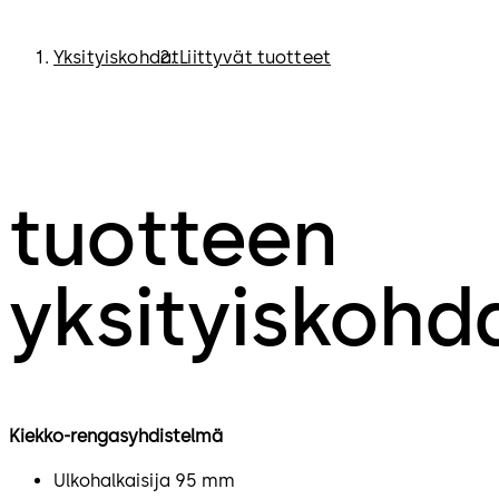
Yksityiskohdat
Liittyvät tuotteet
tuotteen
yksityiskohd
Kiekko-rengasyhdistelmä
Ulkohalkaisija 95 mm