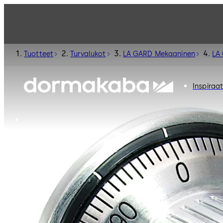
Tuotteet
Turvalukot
LA GARD Mekaaninen
LA
Inspiraat