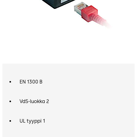
EN 1300 B
VdS-luokka 2
UL tyyppi 1