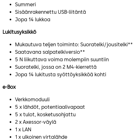
Summeri
Sisäänrakennettu USB-liitäntä
Jopa 14 lukkoa
Lukitusyksikkö
Mukautuva teljen toiminto: Suoratelki/jousitelki**
Saatavana salpatelkiversio**
5 N liikuttava voima molempiin suuntiin
Suoratelki, jossa on 2 M4-kierrettä
Jopa 14 lukitusta syöttöyksikköä kohti
e-Box
Verkkomoduuli
5 x lähdöt, potentiaalivapaat
5 x tulot, kosketusohjattu
2 x Axessor-väylä
1 x LAN
1 x ulkoinen virtalähde