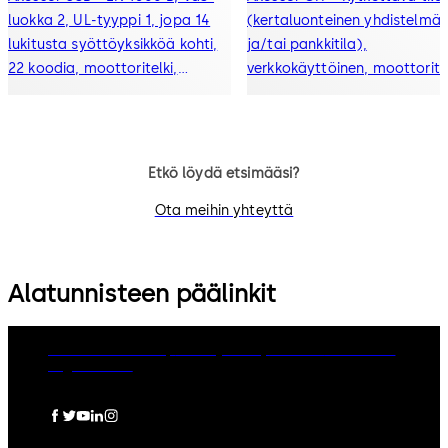
luokka 2, UL-tyyppi 1, jopa 14
(kertaluonteinen yhdistelmät
lukitusta syöttöyksikköä kohti,
ja/tai pankkitila),
22 koodia, moottoritelki,
verkkokäyttöinen, moottoritel
aikaviive, aikalukko,
aikaviive, aikalukitusjaksot,
tapahtumahistoria (10 000
tapahtumahistoria jossa 10 
tapahtumaa), hälytysliitäntä,
merkintää, hälytysyhteys
näyttö
Etkö löydä etsimääsi?
Ota meihin yhteyttä
Alatunnisteen päälinkit
dormakaba Group
Privacy Policy
Cookies
Disclaimer
Legal notice