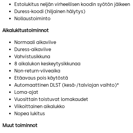
Estolukitus neljän virheellisen koodin syötön jälkeen
Duress-koodi (hiljainen hälytys)
Nollaustoiminto
Aikalukitustoiminnot
Normaali aikaviive
Duress-aikaviive
Vahvistusikkuna
8 aikalukon keskeytysikkunaa
Non-return-viiveaika
Etäavaus pois käytöstä
Automaattinen DLST (kesä-/talviajan vaihto)*
Loma-ajat
Vuosittain toistuvat lomakaudet
Viikoittainen aikalukko
Nopea lukitus
Muut toiminnot