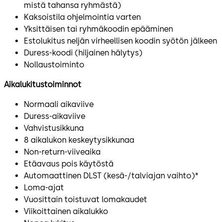
mistä tahansa ryhmästä)
Kaksoistila ohjelmointia varten
Yksittäisen tai ryhmäkoodin epääminen
Estolukitus neljän virheellisen koodin syötön jälkeen
Duress-koodi (hiljainen hälytys)
Nollaustoiminto
Aikalukitustoiminnot
Normaali aikaviive
Duress-aikaviive
Vahvistusikkuna
8 aikalukon keskeytysikkunaa
Non-return-viiveaika
Etäavaus pois käytöstä
Automaattinen DLST (kesä-/talviajan vaihto)*
Loma-ajat
Vuosittain toistuvat lomakaudet
Viikoittainen aikalukko