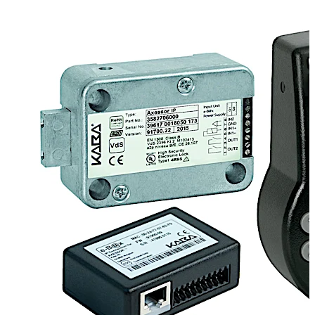
Tämä mahdollistaa asiakkaiden tarpeiden
massasäädön muokkaamalla lisäasetuksia. Ohjelmiston
lataus: http://go.dormakaba.com/AS284 Se on
ihanteellinen kassakaappilukko organisaatioille, joilla on
suuret konttoriverkostot, kuten pankeille, posteille,
vähittäismyynti- ja ravintolaketjuille.