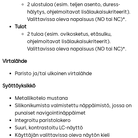
2 ulostuloa (esim. teljen asento, duress-
hälytys, ohjelmoitavat lisälaukaisukriteerit).
Valittavissa oleva napaisuus (NO tai NC)*.
Tulot
2 tuloa (esim. ovikosketus, etäsulku,
ohjelmoitavat lisälaukaisukriteerit).
Valittavissa oleva napaisuus (NO tai NC)*.
Virtalähde
Paristo ja/tai ulkoinen virtalähde
Syöttöyksikkö
Metallikotelo mustana
Silikonikumista valmistettu näppäimistö, jossa on
punaiset navigointinäppäimet
Integroitu paristolokero
Suuri, kontrastoitu LC-näyttö
Käyttäjän valittavissa oleva näytön kieli