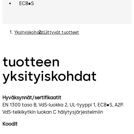
ECB●S
Yksityiskohdat
Liittyvät tuotteet
tuotteen
yksityiskohdat
Hyväksynnät/sertifikaatit
EN 1300 taso B, VdS-luokka 2, UL-tyyppi 1, ECB●S, A2P.
VdS-telkikytkin luokan C hälytysjärjestelmiin
Koodit