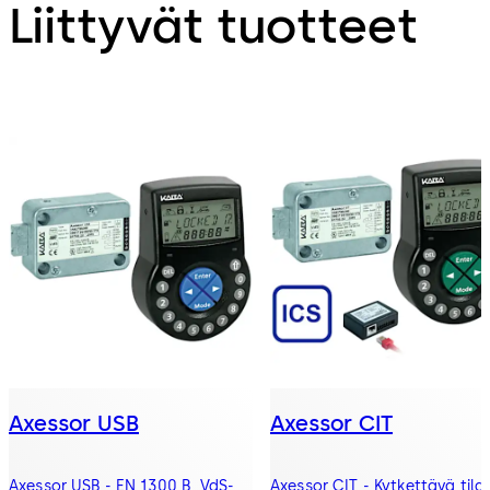
Liittyvät tuotteet
Axessor USB
Axessor CIT
Axessor USB - EN 1300 B, VdS-
Axessor CIT - Kytkettävä tila