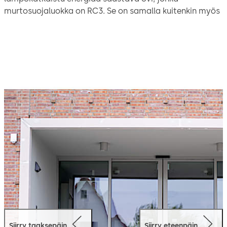
murtosuojaluokka on RC3. Se on samalla kuitenkin myös
elegantti ja tyylikäs erityisen ohuiden profiiliensa
ansiosta. Se on tämän ansiosta ihanteellinen lisäys
dormakaban ST FLEX -liukuovisarjaan.
Uudella ES PROLINE -koneistolla voidaan liikuttaa jopa
400 kg:n painoisia ovilehtiä. Ne vieläpä liikkuvat
erityisen nopeasti ja äänettömästi.
Siirry taaksepäin
Siirry eteenpäin