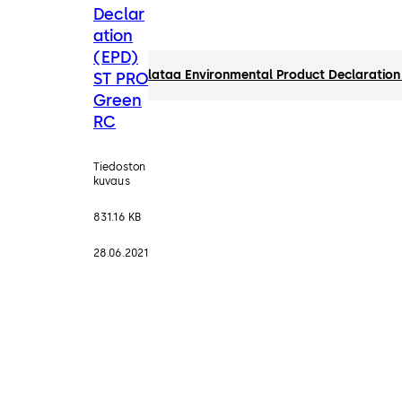
Declar
ation
(EPD)
lataa Environmental Product Declaratio
ST PRO
Green
RC
Tiedoston
kuvaus
831.16 KB
28.06.2021