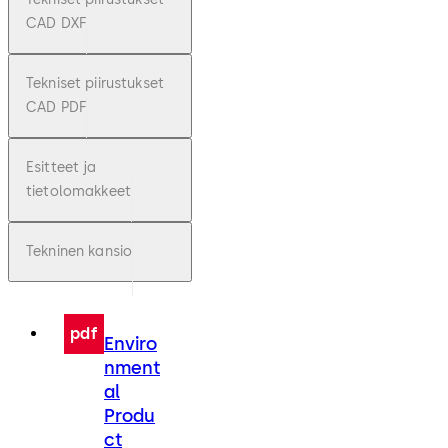
CAD DXF
Tekniset piirustukset
CAD PDF
Esitteet ja
tietolomakkeet
Tekninen kansio
pdf
Enviro
nment
al
Produ
ct