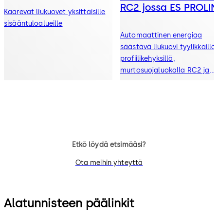
RC2 jossa ES PROLIN
Kaarevat liukuovet yksittäisille
sisääntuloalueille
Automaattinen energiaa
säästävä liukuovi tyylikkäillä
profiilikehyksillä,
murtosuojaluokalla RC2 ja
lämpöeristyksellä kaksin- ja
kolminkertaista lasitusta var
Etkö löydä etsimääsi?
Ota meihin yhteyttä
Alatunnisteen päälinkit