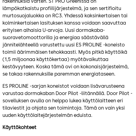
rakennuksia varten. ST PRO Greenissä on
lämpökatkaistu profiilijärjestelmä, ja sen sertifioitu
murtosuojaluokka on RC3. Yhdessä kaksinkertaisen tai
kolminkertaisen lasituksen kanssa voidaan saavuttaa
erityisen alhaisia U-arvoja. Uusi dormakaba-
suoravetomoottorilla ja energiaa säästävällä
jännitelähteellä varustettu uusi ES PROLINE -koneisto
toimii äärimmäisen tehokkaasti. Myös pitkä käyttöikä
(1,5 miljoonaa käyttökertaa) myötävaikuttaa
kestävyyteen. Koska tämä ovi on kokonaisjärjestelmä,
se takaa rakennuksille paremman energiataseen.
ES PROLINE -sarjan koneistot voidaan lisävarusteena
varustaa dormakaban Door Pilot -liitännällä. Door Pilot -
sovelluksen avulla on helppo lukea käyttölaitteen eri
tilaviestit ja ohjata sen toimintoja. Tämä on vain yksi
uuden käyttölaitejärjestelmän eduista.
Käyttökohteet