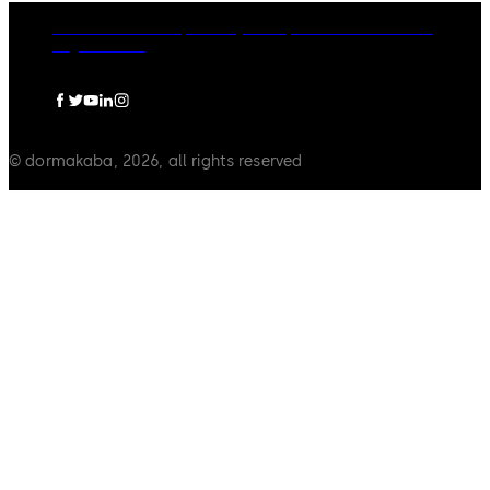
dormakaba Group
Privacy Policy
Cookies
Disclaimer
Legal notice
© dormakaba, 2026, all rights reserved