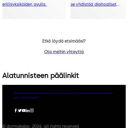
erillisyksiköiden avulla.
se yhdistää digitaaliset
kulunvalvontakomponentit
radiosignaaleilla.
Etkö löydä etsimääsi?
Ota meihin yhteyttä
Alatunnisteen päälinkit
dormakaba Group
Privacy Policy
Cookies
Disclaimer
Legal notice
© dormakaba, 2026, all rights reserved