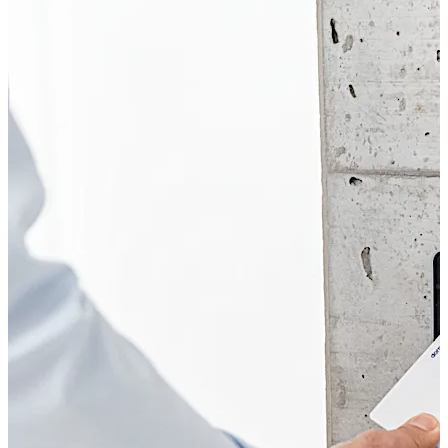
MIFARE.
Maailmanlaajuisesti ainutlaatuisena järjestelmänä
dormakaba ARIOS varmistaa prosessiturvallisuuden yli
täyden tuotantoketjun, ja noudattaa BSI TR RFID 03126-
5:n esittämiä turvallisuuslinjauksia.
(BSI: Saksan liittovaltion tietoturvavirasto)