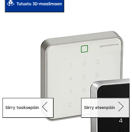
päästää hänet sisään. Se on helppo asentaa nopealla
Tutustu 3D-maailmaan
yhden napsautuksen liitännällä (quickwire).
Asennuspaikasta riippumatta siihen liittyvä
ohjausyksikkö voidaan asentaa valinnaiseen, ilkivallalta
suojassa olevaan paikkaan.
Siirry taaksepäin
Siirry eteenpäin