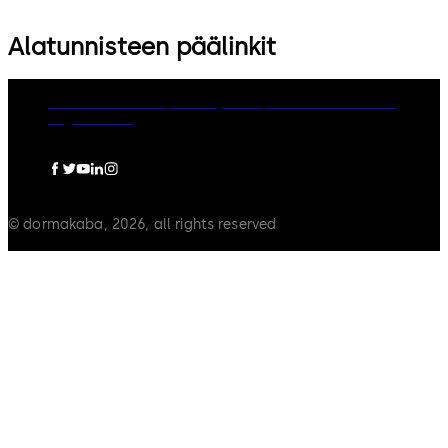
Alatunnisteen päälinkit
dormakaba Group
Privacy Policy
Cookies
Disclaimer
Legal notice
© dormakaba, 2026, all rights reserved