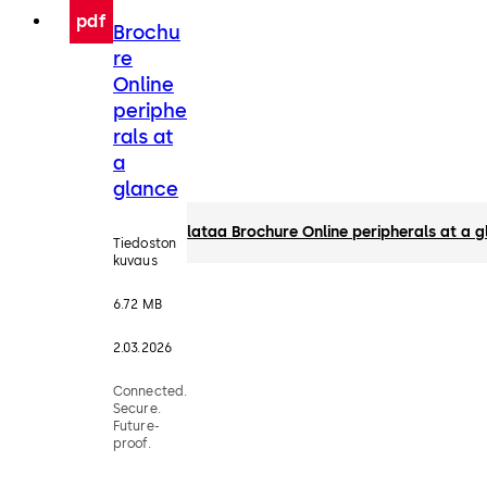
pdf
Brochu
re
Online
periphe
rals at
a
glance
lataa Brochure Online peripherals at a 
Tiedoston
kuvaus
6.72 MB
2.03.2026
Connected.
Secure.
Future-
proof.