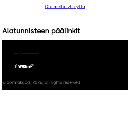
Ota meihin yhteyttä
Alatunnisteen päälinkit
dormakaba Group
Privacy Policy
Cookies
Disclaimer
Legal notice
© dormakaba, 2026, all rights reserved