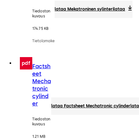
lataa Mekatroninen sylinteri
lataa
Tiedoston
kuvaus
174.75 KB
Tietolomake
pdf
Factsh
eet
Mecha
tronic
cylind
er
lataa Factsheet Mechatronic cylinder
lat
Tiedoston
kuvaus
1.21 MB