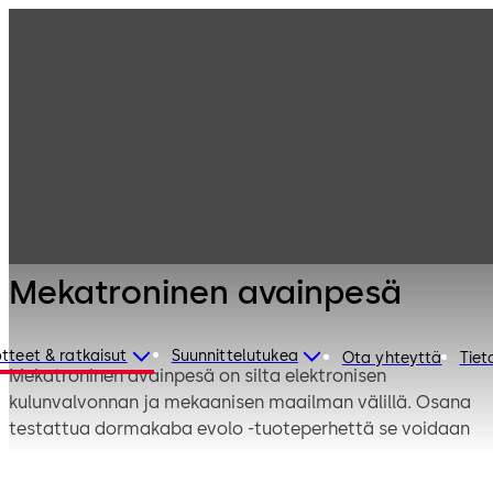
Elektroninen
Tuotteet
kulunvalvonta ja
data
Elektroniset
Mekatroninen
sylinterit
avainpesä
Mekatroninen avainpesä
tteet & ratkaisut
Suunnittelutukea
Ota yhteyttä
Tiet
Mekatroninen avainpesä on silta elektronisen
kulunvalvonnan ja mekaanisen maailman välillä. Osana
testattua dormakaba evolo -tuoteperhettä se voidaan
integroida saumattomasti olemassa oleviin mekaanisiin
avainjärjestelmiin. Kokonainen maailma uusia