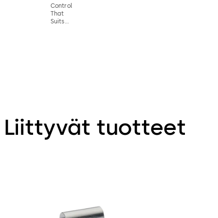
Control
That
Suits
your
Needs
Liittyvät tuotteet