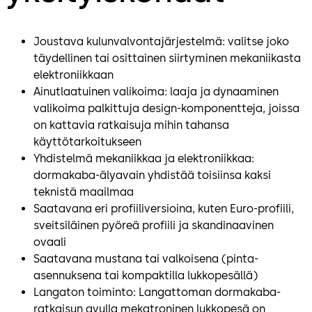
Joustava kulunvalvontajärjestelmä: valitse joko
täydellinen tai osittainen siirtyminen mekaniikasta
elektroniikkaan
Ainutlaatuinen valikoima: laaja ja dynaaminen
valikoima palkittuja design-komponentteja, joissa
on kattavia ratkaisuja mihin tahansa
käyttötarkoitukseen
Yhdistelmä mekaniikkaa ja elektroniikkaa:
dormakaba-älyavain yhdistää toisiinsa kaksi
teknistä maailmaa
Saatavana eri profiiliversioina, kuten Euro-profiili,
sveitsiläinen pyöreä profiili ja skandinaavinen
ovaali
Saatavana mustana tai valkoisena (pinta-
asennuksena tai kompaktilla lukkopesällä)
Langaton toiminto: Langattoman dormakaba-
ratkaisun avulla mekatroninen lukkopesä on