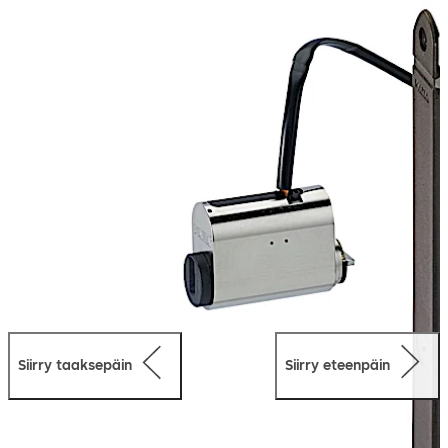
mahdollisuuksia on nyt käytössäsi mekaanisen
lukkopesän ja elektronisen kulunvalvonnan yhdistyessä
toisiinsa näin kätevästi. Avaimen ohjelmointi käy erittäin
nopeasti, kuten sen poistaminenkin. Käyttöoikeuksia
voidaan valvoa sekä ajan että paikan suhteen. Älyavain,
jossa on RFID-siru, avaa sekä mekaanisella että
mekatronisella lukkopesällä varustetut ovet.
Valikoima sisältää sekä Skandinavian soikeat/pyöreät
että eurooppalaiset sylinterit. E-keskuksia on erilaisia,
joista valita, sylinterityypistä riippuen.
Siirry taaksepäin
Siirry eteenpäin