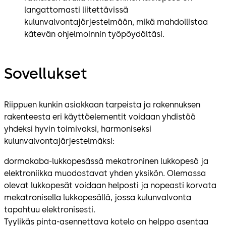
langattomasti liitettävissä
kulunvalvontajärjestelmään, mikä mahdollistaa
kätevän ohjelmoinnin työpöydältäsi.
Sovellukset
Riippuen kunkin asiakkaan tarpeista ja rakennuksen
rakenteesta eri käyttöelementit voidaan yhdistää
yhdeksi hyvin toimivaksi, harmoniseksi
kulunvalvontajärjestelmäksi:
dormakaba-lukkopesässä mekatroninen lukkopesä ja
elektroniikka muodostavat yhden yksikön. Olemassa
olevat lukkopesät voidaan helposti ja nopeasti korvata
mekatronisella lukkopesällä, jossa kulunvalvonta
tapahtuu elektronisesti.
Tyylikäs pinta-asennettava kotelo on helppo asentaa