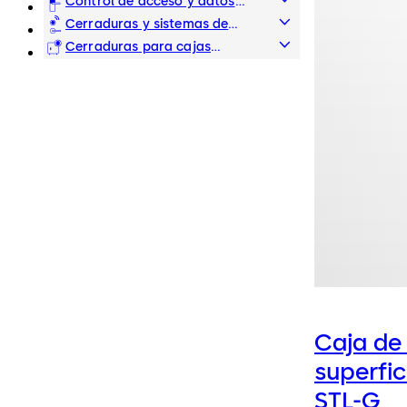
mecánicos
Control de acceso y datos
electrónico
Cerraduras y sistemas de
hotel
Cerraduras para cajas
fuertes
Caja de
superfi
STL-G