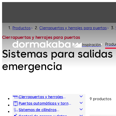
Productos
Cierrapuertas y herrajes para puertas
Cierrapuertas y herrajes para puertas
Produ
Inspiración
Sistemas para salidas
emergencia
Cierrapuertas y herrajes
9 productos
para puertas
Puertas automáticas y tornos
de acceso
Sistemas de cilindros