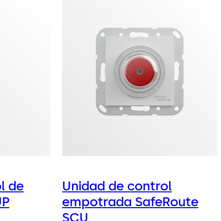
l de
Unidad de control
UP
empotrada SafeRoute
SCU