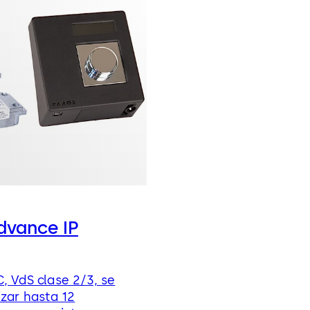
dvance IP
, VdS clase 2/3, se
izar hasta 12