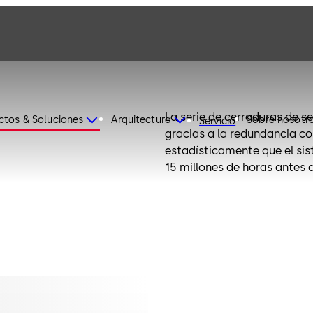
La serie de cerraduras de s
ctos & Soluciones
Arquitectura
Sobre nosotr
Servicio
gracias a la redundancia c
estadísticamente que el si
15 millones de horas antes 
autodiagnosticarse y reporta
diseño modular, el sistema
actualizado para conectars
cerraduras Paxos están dis
cumplen con todas las norm