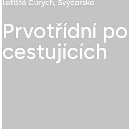
Letiště Curych, Švýcarsko
Prvotřídní po
cestujících