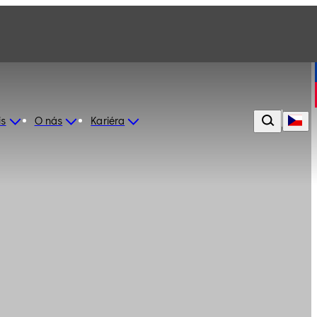
is
O nás
Kariéra