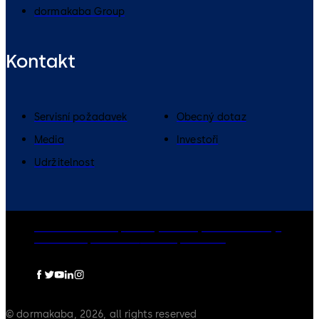
dormakaba Group
Kontakt
Servisní požadavek
Obecný dotaz
Media
Investoři
Udržitelnost
dormakaba Group
Zásady ochrany osobních údajů
Cookies
Odpovědnost
Právní upozornění
© dormakaba, 2026, all rights reserved