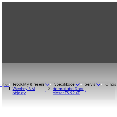
Produkty & řešení
Specifikace
Servis
O nás
ruj se
Všechny BIM
dormakaba Door
objekty
closer TS 92 XEA
- Door Hardware