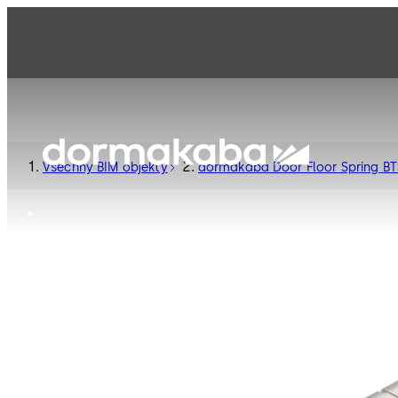
Všechny BIM objekty
dormakaba Door Floor Spring BT