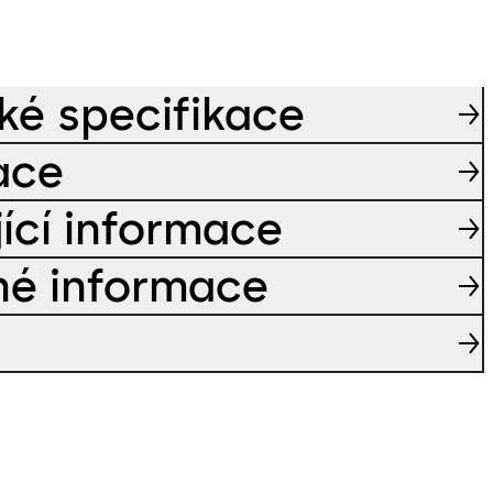
ké specifikace
kace
jící informace
né informace