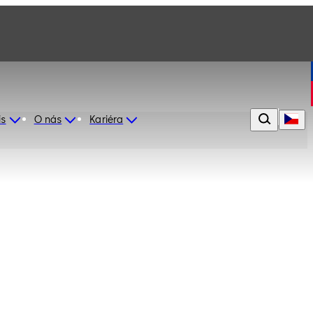
is
O nás
Kariéra