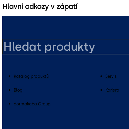
Hlavní odkazy v zápatí
Katalog produktů
Servis
Blog
Kariéra
dormakaba Group