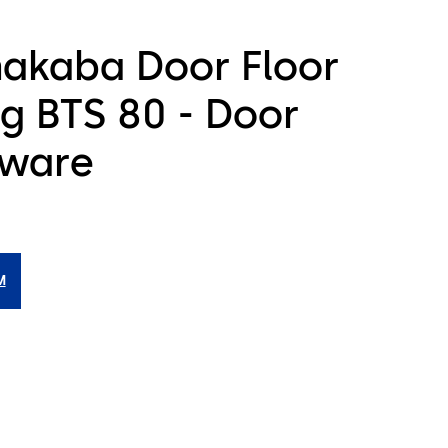
akaba Door Floor
ng BTS 80 - Door
ware
M