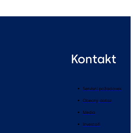
Kontakt
Servisní požadavek
Obecný dotaz
Media
Investoři