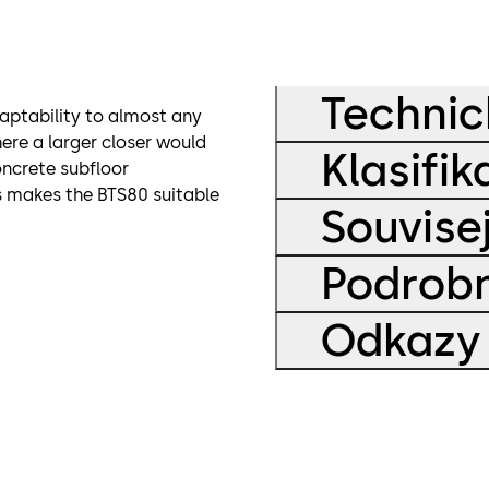
Technic
daptability to almost any
ere a larger closer would
Klasifi
concrete subfloor
es makes the BTS80 suitable
Souvise
Podrob
Odkazy