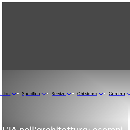
uzioni
Specifico
Servizo
Chi siamo
Carriera
L'IA nell'architettura: esempi