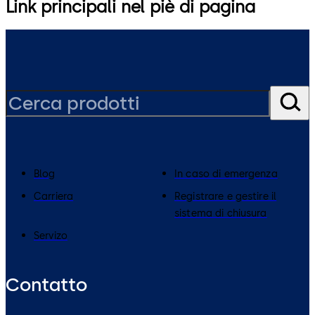
Link principali nel piè di pagina
Blog
In caso di emergenza
Carriera
Registrare e gestire il
sistema di chiusura
Servizo
Contatto