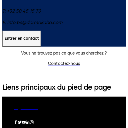
T:
+32 50 45 15 70
E:
info.be@dormakaba.com
Entrer en contact
Vous ne trouvez pas ce que vous cherchez ?
Contactez-nous
Liens principaux du pied de page
dormakaba Group
Privacy Policy
Cookies
Disclaimer
Legal notice