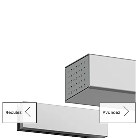
verrouillage électromagnétique avec réglage en trois
dimensions et s’ouvrent sans coincer même en cas de
contrainte élevée sur la porte. Le montage aisé sur le
chambranle de la porte rend également les systèmes de
verrouillage de porte STV 200 idéaux pour la mise à
niveau.
Reculez
Avancez