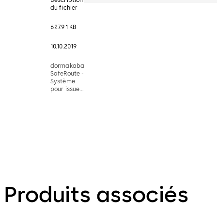
du fichier
627.91 KB
10.10.2019
dormakaba
SafeRoute -
Système
pour issues
de secours
- Factsheet
(FR -
05.2019)
Produits associés