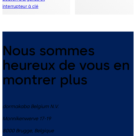
interrupteur à clé
Nous sommes
heureux de vous en
montrer plus
dormakaba Belgium N.V.
Monnikenwerve 17-19
8000
Brugge
,
Belgique